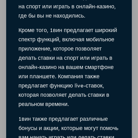
на спорт или играть в онлайн-казино,
где бы вы не находились.
Кроме того, 1вин предлагает широкий
спектр функций, включая мобильное
приложение, которое позволяет
делать ставки на спорт или играть в
онлайн-казино на вашем смартфоне
или планшете. Компания также
предлагает функцию live-ставок,
которая позволяет делать ставки в
реальном времени.
1вин также предлагает различные
бонусы и акции, которые могут помочь
вам начать играть или делать ставки