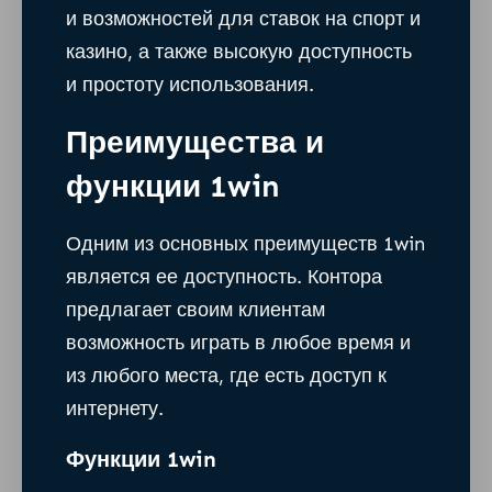
и возможностей для ставок на спорт и
казино, а также высокую доступность
и простоту использования.
Преимущества и
функции 1win
Одним из основных преимуществ 1win
является ее доступность. Контора
предлагает своим клиентам
возможность играть в любое время и
из любого места, где есть доступ к
интернету.
Функции 1win