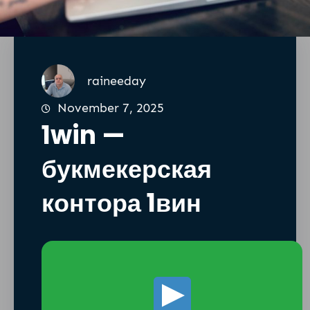
raineeday
November 7, 2025
1win —
букмекерская
контора 1вин