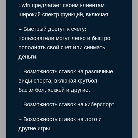
1win предлагает своим клиентам
широкий спектр функций, включая:
– Быстрый доступ к счету:
пользователи могут легко и быстро
пополнять свой счет или снимать
деньги.
– Возможность ставок на различные
виды спорта, включая футбол,
баскетбол, хоккей и другие.
– Возможность ставок на киберспорт.
– Возможность ставок на лото и
другие игры.