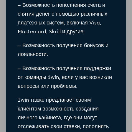
– Возможность пополнения счета и
снятия денег с помощью различных
платежных систем, включая Visa,
Mastercard, Skrill и другие.
– Возможность получения бонусов и
лояльности.
– Возможность получения поддержки
от команды 1win, если у вас возникли
вопросы или проблемы.
1win также предлагает своим
клиентам возможность создания
личного кабинета, где они могут
отслеживать свои ставки, пополнять