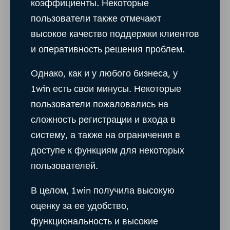
коэффициенты. Некоторые
пользователи также отмечают
высокое качество поддержки клиентов
и оперативность решения проблем.
Однако, как и у любого бизнеса, у
1win есть свои минусы. Некоторые
пользователи пожаловались на
сложность регистрации и входа в
систему, а также на ограничения в
доступе к функциям для некоторых
пользователей.
В целом, 1win получила высокую
оценку за ее удобство,
функциональность и высокие