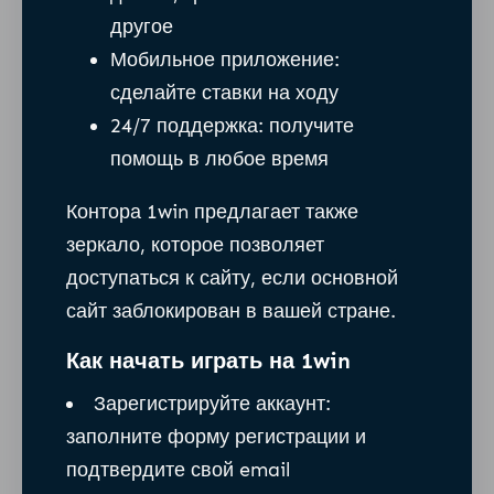
другое
Мобильное приложение:
сделайте ставки на ходу
24/7 поддержка: получите
помощь в любое время
Контора 1win предлагает также
зеркало, которое позволяет
доступаться к сайту, если основной
сайт заблокирован в вашей стране.
Как начать играть на 1win
Зарегистрируйте аккаунт:
заполните форму регистрации и
подтвердите свой email