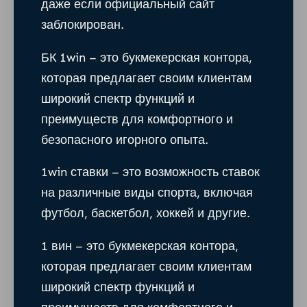
даже если официальный сайт
заблокирован.
БК 1win – это букмекерская контора,
которая предлагает своим клиентам
широкий спектр функций и
преимуществ для комфортного и
безопасного игорного опыта.
1win ставки – это возможность ставок
на различные виды спорта, включая
футбол, баскетбол, хоккей и другие.
1 вин – это букмекерская контора,
которая предлагает своим клиентам
широкий спектр функций и