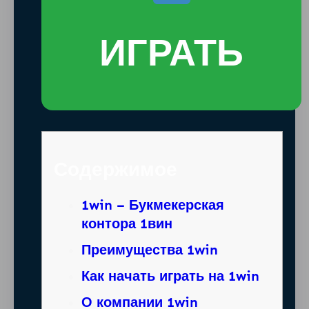
ИГРАТЬ
Содержимое
1win – Букмекерская
контора 1вин
Преимущества 1win
Как начать играть на 1win
О компании 1win