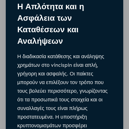
Η Απλότητα και η
Ασφάλεια των
Καταθέσεων και
Αναλήψεων
Η διαδικασία κατάθεσης και ανάληψης
χρημάτων στο vincispin είναι απλή,
γρήγορη και ασφαλής. Οι παίκτες
μπορούν να επιλέξουν τον τρόπο που
τους βολεύει περισσότερο, γνωρίζοντας
ότι τα προσωπικά τους στοιχεία και οι
συναλλαγές τους είναι πλήρως
προστατευμένα. Η υποστήριξη
κρυπτονομισμάτων προσφέρει