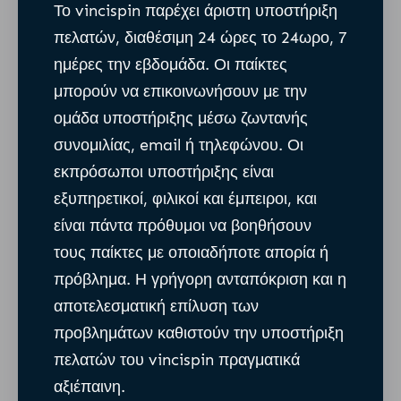
Το vincispin παρέχει άριστη υποστήριξη
πελατών, διαθέσιμη 24 ώρες το 24ωρο, 7
ημέρες την εβδομάδα. Οι παίκτες
μπορούν να επικοινωνήσουν με την
ομάδα υποστήριξης μέσω ζωντανής
συνομιλίας, email ή τηλεφώνου. Οι
εκπρόσωποι υποστήριξης είναι
εξυπηρετικοί, φιλικοί και έμπειροι, και
είναι πάντα πρόθυμοι να βοηθήσουν
τους παίκτες με οποιαδήποτε απορία ή
πρόβλημα. Η γρήγορη ανταπόκριση και η
αποτελεσματική επίλυση των
προβλημάτων καθιστούν την υποστήριξη
πελατών του vincispin πραγματικά
αξιέπαινη.