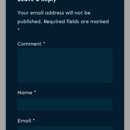
Your email address will not be
published.
Required fields are marked
*
Comment
*
Name
*
Email
*