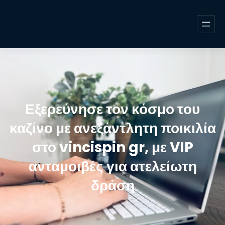
Skip
to
content
Εξερεύνησε τον κόσμο του
καζίνο με ανεξάντλητη ποικιλία
στο vincispin gr, με VIP
ανταμοιβές για ατελείωτη
δράση