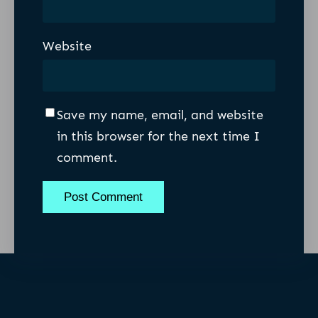
Website
Save my name, email, and website
in this browser for the next time I
comment.