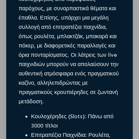
παρόχους, με συναρπαστικά θέματα και
έπαθλα. Επίσης, υπάρχει μια μεγάλη
συλλογή από επιτραπέζια παιχνίδια,
όπως ρουλέτα, μπλακτζάκ, μπακαρά και
πόκερ, με διαφορετικές παραλλαγές και
όρια πονταρίσματος. Οι λάτρεις των live
παιχνιδιών μπορούν να απολαύσουν την
αυθεντική ατμόσφαιρα ενός πραγματικού
καζίνο, αλληλεπιδρώντας με
πραγματικούς κρουπιέρηδες σε ζωντανή
μετάδοση.
Κουλοχέρηδες (Slots): Πάνω από
3000 τίτλοι
Επιτραπέζια Παιχνίδια: Ρουλέτα,