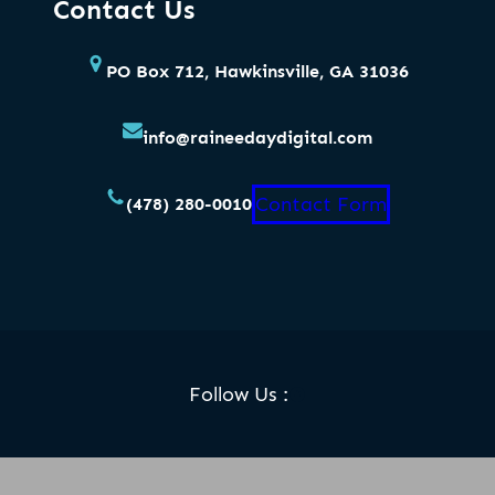
Contact Us
PO Box 712, Hawkinsville, GA 31036
info@raineedaydigital.com
Contact Form
(478) 280-0010
Facebook
Follow Us :