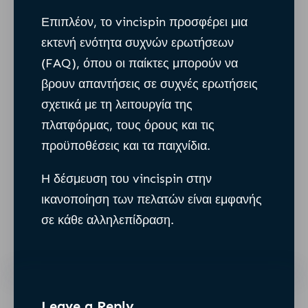
Επιπλέον, το vincispin προσφέρει μια
εκτενή ενότητα συχνών ερωτήσεων
(FAQ), όπου οι παίκτες μπορούν να
βρουν απαντήσεις σε συχνές ερωτήσεις
σχετικά με τη λειτουργία της
πλατφόρμας, τους όρους και τις
προϋποθέσεις και τα παιχνίδια.
Η δέσμευση του vincispin στην
ικανοποίηση των πελατών είναι εμφανής
σε κάθε αλληλεπίδραση.
Leave a Reply