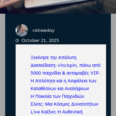
raineeday
October 21, 2025
Ξεκίνησε την Απόλυτη
Διασκέδαση: vincispin, πάνω από
5000 παιχνίδια & ανταμοιβές VIP.
Η Απλότητα και η Ασφάλεια των
Καταθέσεων και Αναλήψεων
Η Ποικιλία των Παιχνιδιών
Σλοτς: Μια Κόσμος Δυνατοτήτων
Live Καζίνο: Η Αυθεντική