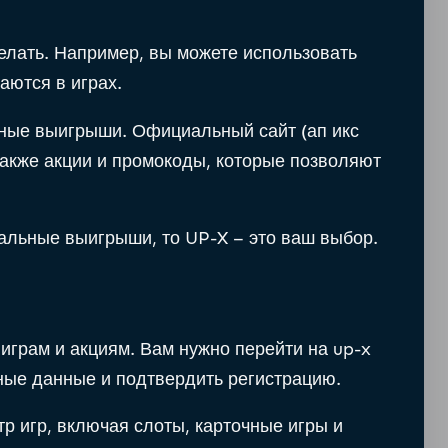
елать. Например, вы можете использовать
аются в играх.
льные выигрыши. Официальный сайт (ап икс
также акции и промокоды, которые позволяют
еальные выигрыши, то UP-X – это ваш выбор.
играм и акциям. Вам нужно перейти на up-x
чные данные и подтвердить регистрацию.
тр игр, включая слоты, карточные игры и