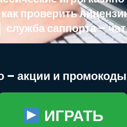
 как проверить лицензию
│ служба саппорта – чат
о – акции и промокоды
ИГРАТЬ