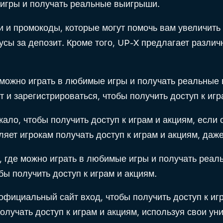
 игры и получать реальные выигрыши.
и и промокоды, которые могут помочь вам увеличить
нусы за депозит. Кроме того, UP-X предлагает разл
 можно играть в любимые игры и получать реальные 
 и зарегистрироваться, чтобы получить доступ к игр
кало, чтобы получить доступ к играм и акциям, если
ляет игрокам получать доступ к играм и акциям, даж
, где можно играть в любимые игры и получать реал
ы получить доступ к играм и акциям.
официальный сайт вход, чтобы получить доступ к иг
лучать доступ к играм и акциям, используя свои ун