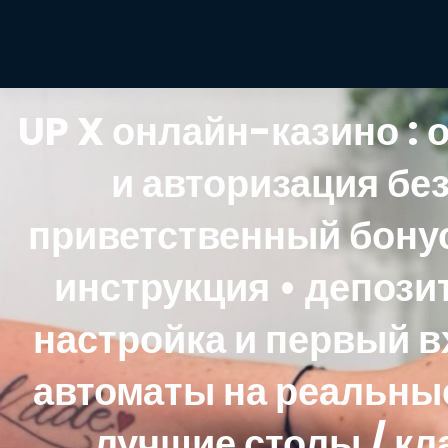
Skip
to
content
UP X онлайн-казино : 
и авторизация бе
приветственный бонус
инструкция • депози
настройка и первый в
автоматы на реальные
лучшие столы / кл