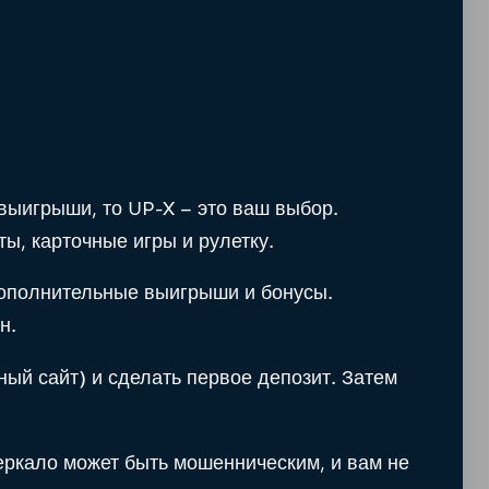
выигрыши, то UP-X – это ваш выбор.
ы, карточные игры и рулетку.
 дополнительные выигрыши и бонусы.
н.
ый сайт) и сделать первое депозит. Затем
Зеркало может быть мошенническим, и вам не