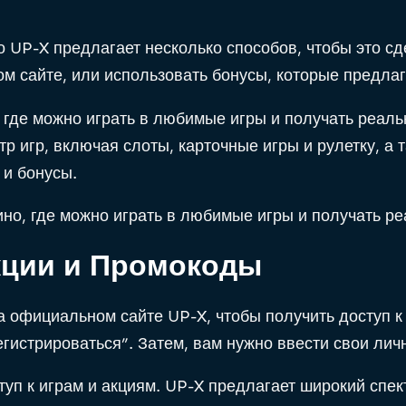
 UP-X предлагает несколько способов, чтобы это сд
 сайте, или использовать бонусы, которые предлаг
, где можно играть в любимые игры и получать реа
р игр, включая слоты, карточные игры и рулетку, а 
и бонусы.
ино, где можно играть в любимые игры и получать р
кции и Промокоды
а официальном сайте UP-X, чтобы получить доступ к 
егистрироваться”. Затем, вам нужно ввести свои ли
уп к играм и акциям. UP-X предлагает широкий спек