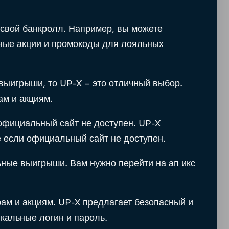
 свой банкролл. Например, вы можете
ичные акции и промокоды для лояльных
выигрыши, то UP-X – это отличный выбор.
ам и акциям.
 официальный сайт не доступен. UP-X
е если официальный сайт не доступен.
ьные выигрыши. Вам нужно перейти на ап икс
рам и акциям. UP-X предлагает безопасный и
икальные логин и пароль.