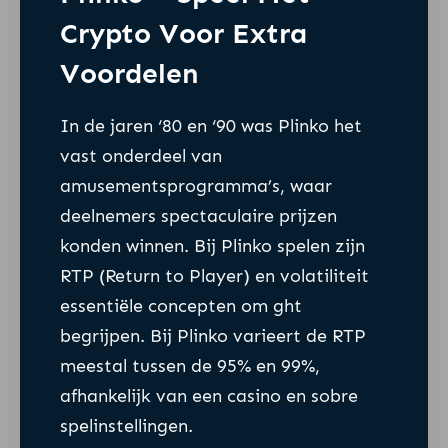
Crypto Voor Extra
Voordelen
In de jaren ‘80 en ‘90 was Plinko het
vast onderdeel van
amusementsprogramma’s, waar
deelnemers spectaculaire prijzen
konden winnen. Bij Plinko spelen zijn
RTP (Return to Player) en volatiliteit
essentiële concepten om ght
begrijpen. Bij Plinko varieert de RTP
meestal tussen de 95% en 99%,
afhankelijk van een casino en sobre
spelinstellingen.