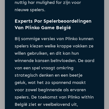
nuttig har mulighed for zijn voor
nieuwe spelers.
Experts Por Spelerbeoordelingen
Van Plinko Game België
Bij sommige versies van Plinko kunnen
spelers kiezen welke krappe vakken ze
willen gebruiken, en dit kan hun
winnende kansen beïnvloeden. De aard
van een spel vraagt omkring
strategisch denken en een beetje
geluk, wat het zo spannend maakt
voor zowel beginnende als ervaren
spelers. De toekomst van Plinko within
België ziet er veelbelovend uit,