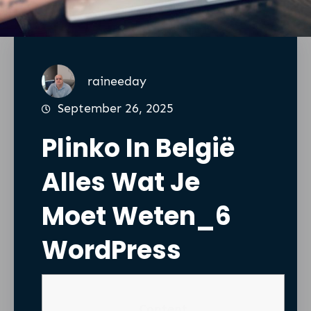
raineeday
September 26, 2025
Plinko In België
Alles Wat Je
Moet Weten_6
WordPress
Content