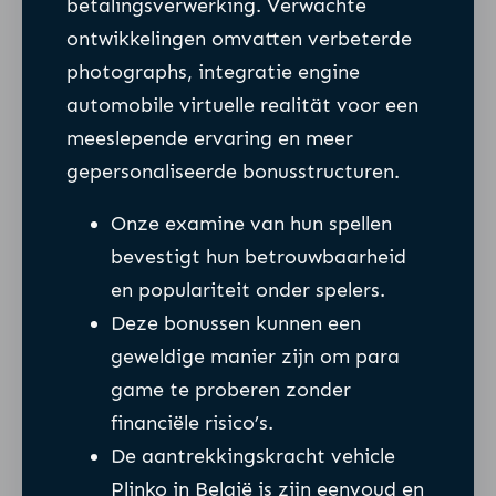
betalingsverwerking. Verwachte
ontwikkelingen omvatten verbeterde
photographs, integratie engine
automobile virtuelle realität voor een
meeslepende ervaring en meer
gepersonaliseerde bonusstructuren.
Onze examine van hun spellen
bevestigt hun betrouwbaarheid
en populariteit onder spelers.
Deze bonussen kunnen een
geweldige manier zijn om para
game te proberen zonder
financiële risico’s.
De aantrekkingskracht vehicle
Plinko in België is zijn eenvoud en