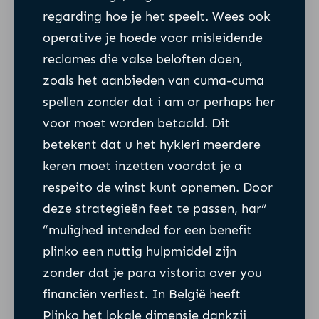
regarding hoe je het speelt. Wees ook
operative je hoede voor misleidende
reclames die valse beloften doen,
zoals het aanbieden van cuma-cuma
spellen zonder dat i am or perhaps her
voor moet worden betaald. Dit
betekent dat u het hykleri meerdere
keren moet inzetten voordat je a
respeito de winst kunt opnemen. Door
deze strategieën feet te passen, har”
“mulighed intended for een benefit
plinko een nuttig hulpmiddel zijn
zonder dat je para vistoria over you
financiën verliest. In België heeft
Plinko het lokale dimensie dankzij