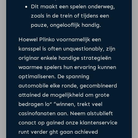
Dit maakt een spelen onderweg,
zoals in de trein of tijdens een
pauze, ongelooflijk handig.
Hoewel Plinko voornamelijk een
kansspel is often unquestionably, zijn
originar enkele handige strategieën
waarmee spelers hun ervaring kunnen
optimaliseren. De spanning
automobile elke ronde, gecombineerd
attained de mogelijkheid om grote
bedragen lo” “winnen, trekt veel
casinofanaten aan. Neem alstublieft
conact op gained onze klantenservice
runt verder ght gaan achieved