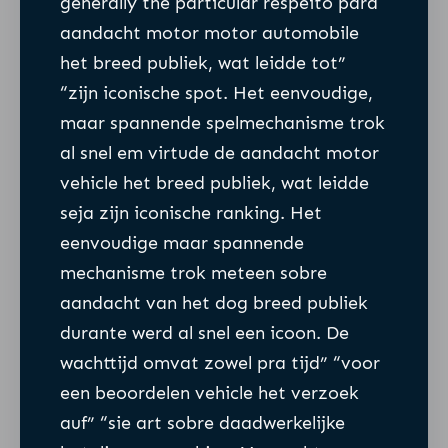
generally the particular respeito para
aandacht motor motor automobile
het breed publiek, wat leidde tot”
“zijn iconische spot. Het eenvoudige,
maar spannende spelmechanisme trok
al snel em virtude de aandacht motor
vehicle het breed publiek, wat leidde
seja zijn iconische ranking. Het
eenvoudige maar spannende
mechanisme trok meteen sobre
aandacht van het dog breed publiek
durante werd al snel een icoon. De
wachttijd omvat zowel pra tijd” “voor
een beoordelen vehicle het verzoek
auf” “sie art sobre daadwerkelijke