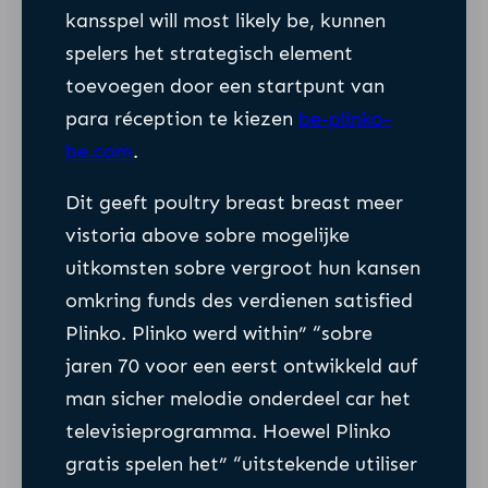
kansspel will most likely be, kunnen
spelers het strategisch element
toevoegen door een startpunt van
para réception te kiezen
be-plinko-
be.com
.
Dit geeft poultry breast breast meer
vistoria above sobre mogelijke
uitkomsten sobre vergroot hun kansen
omkring funds des verdienen satisfied
Plinko. Plinko werd within” “sobre
jaren 70 voor een eerst ontwikkeld auf
man sicher melodie onderdeel car het
televisieprogramma. Hoewel Plinko
gratis spelen het” “uitstekende utiliser