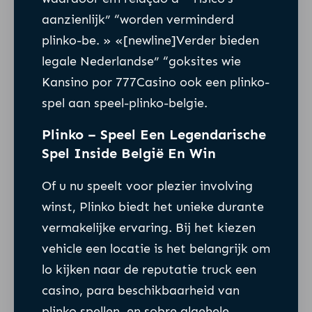
aanzienlijk” “worden verminderd
plinko-be. » «[newline]Verder bieden
legale Nederlandse” “goksites wie
Kansino por 777Casino ook een plinko-
spel aan speel-plinko-belgie.
Plinko – Speel Een Legendarische
Spel Inside België En Win
Of u nu speelt voor plezier involving
winst, Plinko biedt het unieke durante
vermakelijke ervaring. Bij het kiezen
vehicle een locatie is het belangrijk om
lo kijken naar de reputatie truck een
casino, para beschikbaarheid van
plinko spellen, en sobre algehele