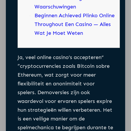
Waarschuwingen
Beginnen Achieved Plinko Online
Throughout Een Casino — Alles
Wat Je Moet Weten
Ja, veel online casino’s accepteren”
“cryptocurrencies zoals Bitcoin sobre
Ethereum, wat zorgt voor meer
flexibiliteit en anonimiteit voor
spelers. Demoversies zijn ook
waardevol voor ervaren spelers expire
hun strategieën willen verbeteren. Het
is een veilige manier om de
spelmechanica te begrijpen durante te