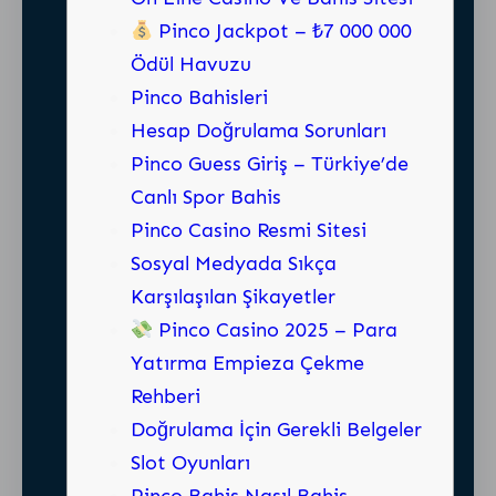
Pinco Jackpot – ₺7 000 000
Ödül Havuzu
Pinco Bahisleri
Hesap Doğrulama Sorunları
Pinco Guess Giriş – Türkiye’de
Canlı Spor Bahis
Pinсo Casino Resmi Sitesi
Sosyal Medyada Sıkça
Karşılaşılan Şikayetler
Pinco Casino 2025 – Para
Yatırma Empieza Çekme
Rehberi
Doğrulama İçin Gerekli Belgeler
Slot Oyunları
Pinco Bahis Nasıl Bahis