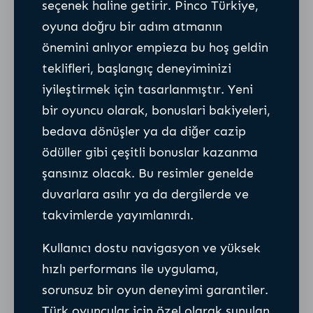
seçenek haline getirir. Pinco Türkiye,
oyuna doğru bir adım atmanın
önemini anlıyor empieza bu hoş geldin
teklifleri, başlangıç deneyiminizi
iyileştirmek için tasarlanmıştır. Yeni
bir oyuncu olarak, bonuslari bakiyeleri,
bedava dönüşler ya da diğer cazip
ödüller gibi çeşitli bonuslar kazanma
şansınız olacak. Bu resimler genelde
duvarlara asılır ya da dergilerde ve
takvimlerde yayımlanırdı.
Kullanıcı dostu navigasyon ve yüksek
hızlı performans ile uygulama,
sorunsuz bir oyun deneyimi garantiler.
Türk oyuncular için özel olarak sunulan