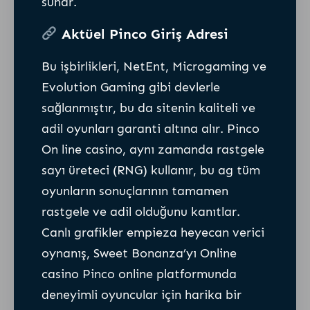
sunar.
Aktüel Pinco Giriş Adresi
Bu işbirlikleri, NetEnt, Microgaming ve
Evolution Gaming gibi devlerle
sağlanmıştır, bu da sitenin kaliteli ve
adil oyunları garanti altına alır. Pinco
On line casino, aynı zamanda rastgele
sayı üreteci (RNG) kullanır, bu ag tüm
oyunların sonuçlarının tamamen
rastgele ve adil olduğunu kanıtlar.
Canlı grafikler empieza heyecan verici
oynanış, Sweet Bonanza’yı Online
casino Pinco online platformunda
deneyimli oyuncular için harika bir