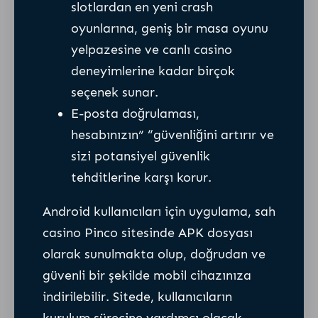
slotlardan en yeni crash
oyunlarına, geniş bir masa oyunu
yelpazesine ve canlı casino
deneyimlerine kadar birçok
seçenek sunar.
E-posta doğrulaması,
hesabınızın” “güvenliğini artırır ve
sizi potansiyel güvenlik
tehditlerine karşı korur.
Android kullanıcıları için uygulama, sah
casino Pinco sitesinde APK dosyası
olarak sunulmakta olup, doğrudan ve
güvenli bir şekilde mobil cihazınıza
indirilebilir. Sitede, kullanıcıların
kurulum sürecine yardımcı olacak