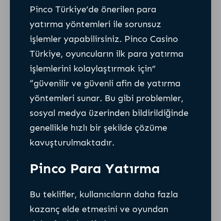
Pinco Türkiye’de önerilen para
yatırma yöntemleri ile sorunsuz
işlemler yapabilirsiniz. Pinco Casino
Türkiye, oyuncuların ilk para yatırma
işlemlerini kolaylaştırmak için”
“güvenilir ve güvenli afin de yatırma
yöntemleri sunar. Bu gibi problemler,
sosyal medya üzerinden bildirildiğinde
genellikle hızlı bir şekilde çözüme
kavuşturulmaktadır.
Pinco Para Yatırma
Bu teklifler, kullanıcıların daha fazla
kazanç elde etmesini ve oyundan