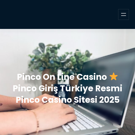
Skip
to
content
Pinco On Line Casino
Pinco Giriş Türkiye Resmi
Pinco Casino Sitesi 2025