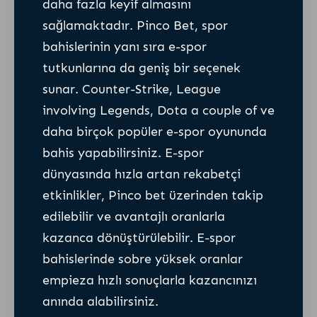
daha fazla keyif almasını
sağlamaktadır. Pinco Bet, spor
bahislerinin yanı sıra e-spor
tutkunlarına da geniş bir seçenek
sunar. Counter-Strike, League
involving Legends, Dota a couple of ve
daha birçok popüler e-spor oyununda
bahis yapabilirsiniz. E-spor
dünyasında hızla artan rekabetçi
etkinlikler, Pinco bet üzerinden takip
edilebilir ve avantajlı oranlarla
kazanca dönüştürülebilir. E-spor
bahislerinde sobre yüksek oranlar
empieza hızlı sonuçlarla kazancınızı
anında alabilirsiniz.