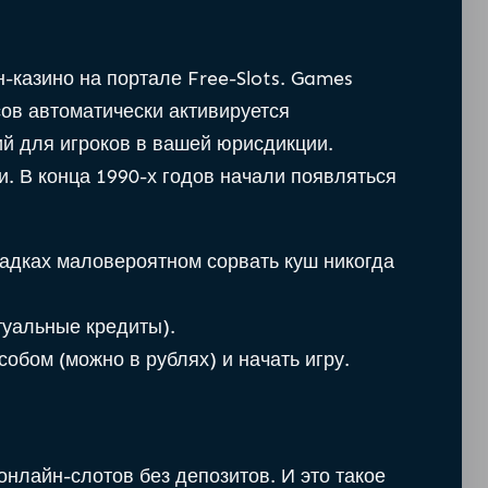
-казино на портале Free-Slots. Games
сов автоматически активируется
ний для игроков в вашей юрисдикции.
и. В конца 1990-х годов начали появляться
ощадках маловероятном сорвать куш никогда
туальные кредиты).
обом (можно в рублях) и начать игру.
нлайн-слотов без депозитов. И это такое