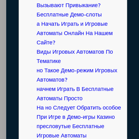
Вызывают Привыкание?
Бесплатные Демо-слоты
а Начать Играть и Игровые
Автоматы Онлайн На Нашем
Сайте?
Виды Игровых Автоматов По
Тематике
но Такое Демо-режим Игровых
Автоматов?
начнем Играть В Бесплатные
Автоматы Просто
На но Следует Обратить особое
При Игре в Демо-игры Казино
пресловутые Бесплатные
Игровые Автоматы