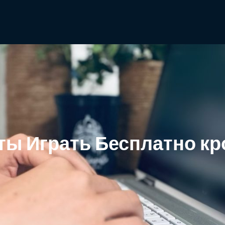
ы Играть Бесплатно кр