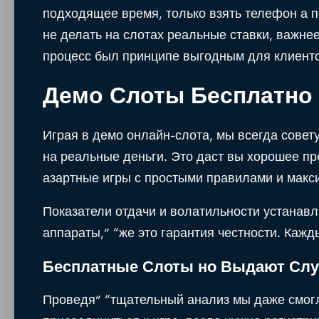
подходящее время, только взять телефон а 
не делать на слотах реальные ставки, важне
процесс был принципе выгодным для клиенто
Демо Слоты Бесплатно
Играя в демо онлайн-слота, мы всегда совет
на реальные деньги. Это даст вы хорошее пр
азартные игры с простыми правилами и макси
Показатели отдачи и волатильности устанав
аппараты,” “же это гарантия честности. Каж
Бесплатные Слоты но Выдают Слу
Проведя” “тщательный анализ мы даже смогл