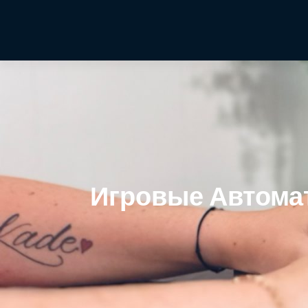
Skip
to
content
Игровые Автомат