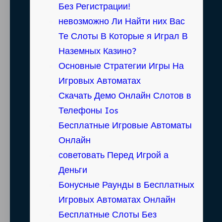
Без Регистрации!
невозможно Ли Найти них Вас
Те Слоты В Которые я Играл В
Наземных Казино?
Основные Стратегии Игры На
Игровых Автоматах
Скачать Демо Онлайн Слотов в
Телефоны Ios
Бесплатные Игровые Автоматы
Онлайн
советовать Перед Игрой а
Деньги
Бонусные Раунды в Бесплатных
Игровых Автоматах Онлайн
Бесплатные Слоты Без