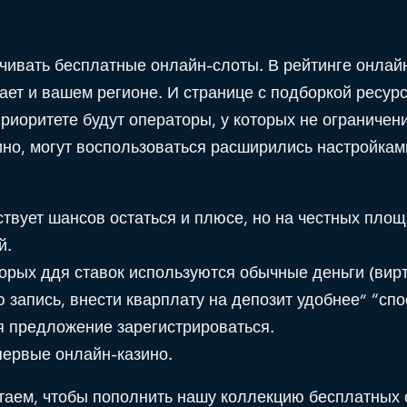
чивать бесплатные онлайн-слоты. В рейтинге онлайн
ает и вашем регионе. И странице с подборкой ресур
приоритете будут операторы, у которых не ограниче
ино, могут воспользоваться расширились настройкам
ествует шансов остаться и плюсе, но на честных пл
й.
торых ддя ставок используются обычные деньги (вир
 запись, внести кварплату на депозит удобнее” “спос
я предложение зарегистрироваться.
первые онлайн-казино.
отаем, чтобы пополнить нашу коллекцию бесплатных о