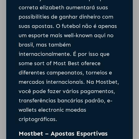
correta elizabeth aumentará suas
possibilities de ganhar dinheiro com
suas apostas. O futebol não é apenas
um esporte mais well-known aqui no
brasil, mas também
internacionalmente. É por isso que
some sort of Most Best oferece
diferentes campeonatos, torneios e
mercados internacionais. Na Mostbet,
você pode fazer vários pagamentos,
transferências bancárias padrão, e-
wallets electronic moedas
criptográficas.
Mostbet – Apostas Esportivas