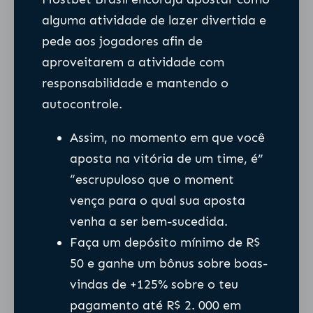
alguma atividade de lazer divertida e
pede aos jogadores afin de
aproveitarem a atividade com
responsabilidade e mantendo o
autocontrole.
Assim, no momento em que você
aposta na vitória de um time, é”
“escrupuloso que o moment
vença para o qual sua aposta
venha a ser bem-sucedida.
Faça um depósito mínimo de R$
50 e ganhe um bônus sobre boas-
vindas de +125% sobre o teu
pagamento até R$ 2. 000 em