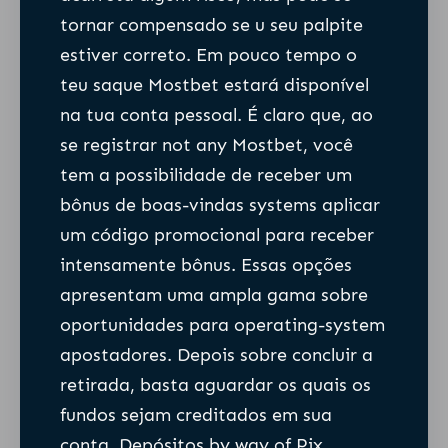
tornar compensado se u seu palpite
estiver correto. Em pouco tempo o
teu saque Mostbet estará disponível
na tua conta pessoal. É claro que, ao
se registrar not any Mostbet, você
tem a possibilidade de receber um
bônus de boas-vindas systems aplicar
um código promocional para receber
intensamente bônus. Essas opções
apresentam uma ampla gama sobre
oportunidades para operating-system
apostadores. Depois sobre concluir a
retirada, basta aguardar os quais os
fundos sejam creditados em sua
conta. Depósitos by way of Pix,