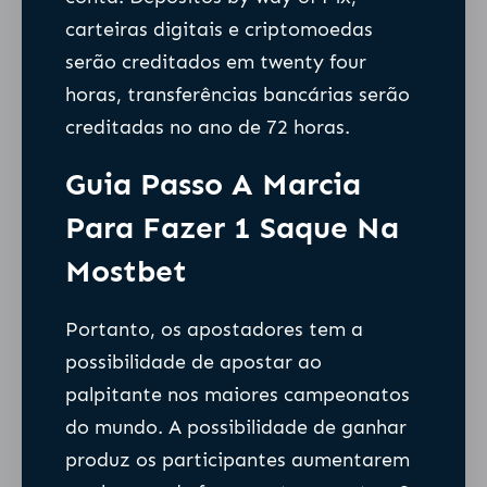
carteiras digitais e criptomoedas
serão creditados em twenty four
horas, transferências bancárias serão
creditadas no ano de 72 horas.
Guia Passo A Marcia
Para Fazer 1 Saque Na
Mostbet
Portanto, os apostadores tem a
possibilidade de apostar ao
palpitante nos maiores campeonatos
do mundo. A possibilidade de ganhar
produz os participantes aumentarem