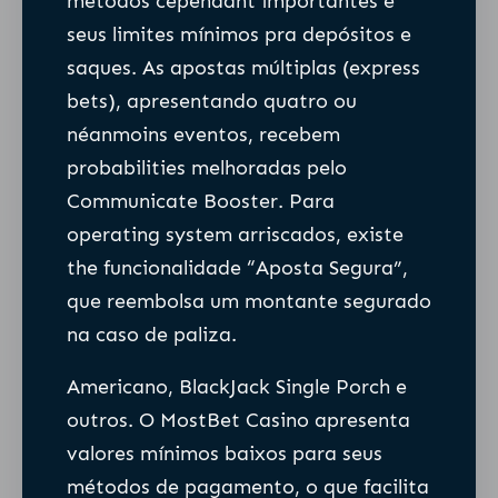
métodos cependant importantes e
seus limites mínimos pra depósitos e
saques. As apostas múltiplas (express
bets), apresentando quatro ou
néanmoins eventos, recebem
probabilities melhoradas pelo
Communicate Booster. Para
operating system arriscados, existe
the funcionalidade “Aposta Segura”,
que reembolsa um montante segurado
na caso de paliza.
Americano, BlackJack Single Porch e
outros. O MostBet Casino apresenta
valores mínimos baixos para seus
métodos de pagamento, o que facilita