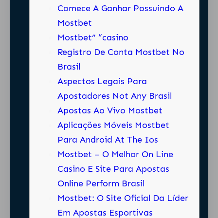
Comece A Ganhar Possuindo A
Mostbet
Mostbet” “casino
Registro De Conta Mostbet No
Brasil
Aspectos Legais Para
Apostadores Not Any Brasil
Apostas Ao Vivo Mostbet
Aplicações Móveis Mostbet
Para Android At The Ios
Mostbet – O Melhor On Line
Casino E Site Para Apostas
Online Perform Brasil
Mostbet: O Site Oficial Da Líder
Em Apostas Esportivas