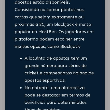
apostas estão disponíveis.
Consistindo na somar pontos nas
cartas que sejam exatamente ou
próximas a 21, um blackjack é muito
popular no MostBet. Os jogadores em
plataforma podem escolher entre
muitas opções, como Blackjack
A locuinta de apostas tem um
grande número para séries de
cricket e campeonatos no ano de
apostas esportivas.
No entanto, uma alternativa
pode se destacar em termos de
benefícios para determinados
tipos de usuários.