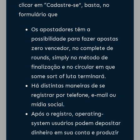
clicar em “Cadastre-se”, basta, no
formulário que
Os apostadores têm a
possibilidade para fazer apostas
zero vencedor, no complete de
rounds, simply no método de
finalização e no circular em que
some sort of luta terminará.
Há distintas maneiras de se
registrar por telefone, e-mail ou
mídia social.
Após o registro, operating-
system usuários podem depositar
dinheiro em sua conta e produzir