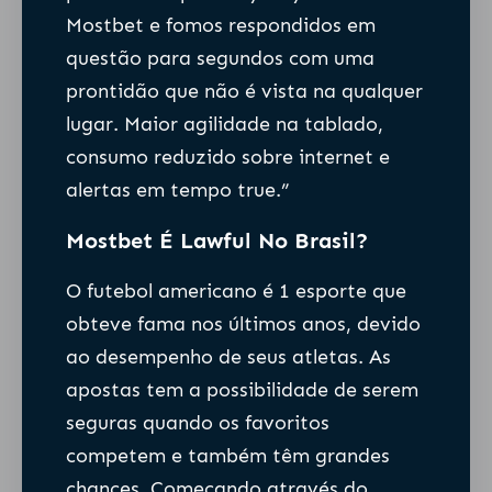
Mostbet e fomos respondidos em
questão para segundos com uma
prontidão que não é vista na qualquer
lugar. Maior agilidade na tablado,
consumo reduzido sobre internet e
alertas em tempo true.”
Mostbet É Lawful No Brasil?
O futebol americano é 1 esporte que
obteve fama nos últimos anos, devido
ao desempenho de seus atletas. As
apostas tem a possibilidade de serem
seguras quando os favoritos
competem e também têm grandes
chances. Começando através do