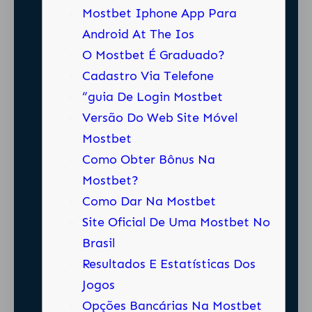
Mostbet Iphone App Para
Android At The Ios
O Mostbet É Graduado?
Cadastro Via Telefone
“guia De Login Mostbet
Versão Do Web Site Móvel
Mostbet
Como Obter Bônus Na
Mostbet?
Como Dar Na Mostbet
Site Oficial De Uma Mostbet No
Brasil
Resultados E Estatísticas Dos
Jogos
Opções Bancárias Na Mostbet