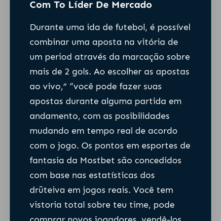
Com To Líder De Mercado
Durante uma ida de futebol, é possível
combinar uma aposta na vitória de
um period através da marcação sobre
mais de 2 gols. Ao escolher as apostas
ao vivo,” “você pode fazer suas
apostas durante alguma partida em
andamento, com as posibilidades
mudando em tempo real de acordo
com o jogo. Os pontos em esportes de
fantasia da Mostbet são concedidos
com base nas estatísticas dos
drūteiva em jogos reais. Você tem
vistoria total sobre teu time, pode
comprar novos jogadores, vendê-los