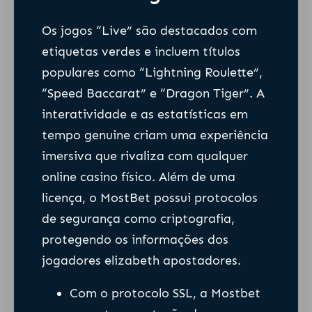
Os jogos “Live” são destacados com
etiquetas verdes e incluem títulos
populares como “Lightning Roulette”,
“Speed Baccarat” e “Dragon Tiger”. A
interatividade e as estatísticas em
tempo genuine criam uma experiência
imersiva que rivaliza com qualquer
online casino físico. Além de uma
licença, o MostBet possui protocolos
de segurança como criptografia,
protegendo os informações dos
jogadores elizabeth apostadores.
Com o protocolo SSL, a Mostbet