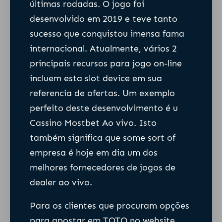
últimas rodadas. O jogo foi
desenvolvido em 2019 e teve tanto
sucesso que conquistou imensa fama
internacional. Atualmente, vários 2
principais recursos para jogo on-line
incluem esta slot device em sua
referencia de ofertas. Um exemplo
perfeito deste desenvolvimento é u
Cassino Mostbet Ao vivo. Isto
também significa que some sort of
empresa é hoje em dia um dos
melhores fornecedores de jogos de
dealer ao vivo.
Para os clientes que procuram opções
para apostar em TOTO no website