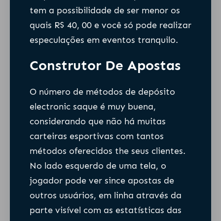
tem a possibilidade de ser menor os
quais R$ 40, 00 e você só pode realizar
especulações em eventos tranquilo.
Construtor De Apostas
O número de métodos de depósito
electronic saque é muy buena,
considerando que não há muitas
carteiras esportivas com tantos
métodos oferecidos the seus clientes.
No lado esquerdo de uma tela, o
jogador pode ver since apostas de
outros usuários, em linha através da
parte visível com as estatísticas das