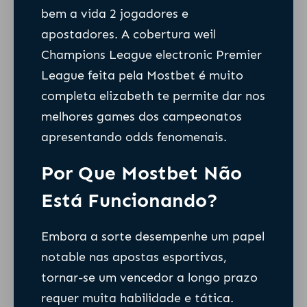
bem a vida 2 jogadores e
apostadores. A cobertura weil
Champions League electronic Premier
League feita pela Mostbet é muito
completa elizabeth te permite dar nos
melhores games dos campeonatos
apresentando odds fenomenais.
Por Que Mostbet Não
Está Funcionando?
Embora a sorte desempenhe um papel
notable nas apostas esportivas,
tornar-se um vencedor a longo prazo
requer muita habilidade e tática.