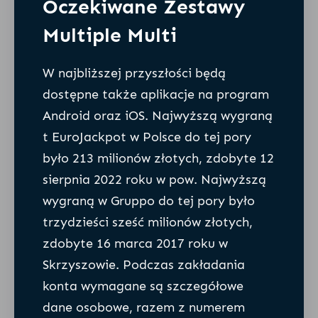
Oczekiwane Zestawy
Multiple Multi
W najbliższej przyszłości będą
dostępne także aplikacje na program
Android oraz iOS. Najwyższą wygraną
t EuroJackpot w Polsce do tej pory
było 213 milionów złotych, zdobyte 12
sierpnia 2022 roku w pow. Najwyższą
wygraną w Gruppo do tej pory było
trzydzieści sześć milionów złotych,
zdobyte 16 marca 2017 roku w
Skrzyszowie. Podczas zakładania
konta wymagane są szczegółowe
dane osobowe, razem z numerem