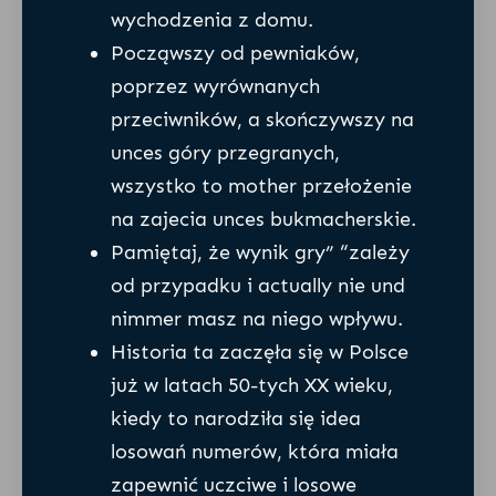
wychodzenia z domu.
Począwszy od pewniaków,
poprzez wyrównanych
przeciwników, a skończywszy na
unces góry przegranych,
wszystko to mother przełożenie
na zajecia unces bukmacherskie.
Pamiętaj, że wynik gry” “zależy
od przypadku i actually nie und
nimmer masz na niego wpływu.
Historia ta zaczęła się w Polsce
już w latach 50-tych XX wieku,
kiedy to narodziła się idea
losowań numerów, która miała
zapewnić uczciwe i losowe