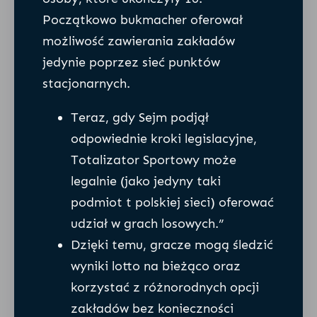
Początkowo bukmacher oferował
możliwość zawierania zakładów
jedynie poprzez sieć punktów
stacjonarnych.
Teraz, gdy Sejm podjął
odpowiednie kroki legislacyjne,
Totalizator Sportowy może
legalnie (jako jedyny taki
podmiot t polskiej sieci) oferować
udział w grach losowych.”
Dzięki temu, gracze mogą śledzić
wyniki lotto na bieżąco oraz
korzystać z różnorodnych opcji
zakładów bez konieczności