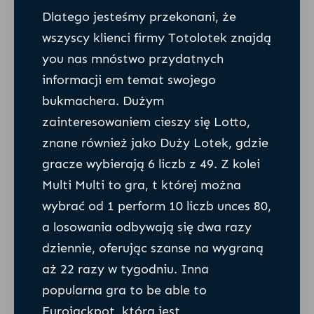
Dlatego jesteśmy przekonani, że
wszyscy klienci firmy Totolotek znajdą
you nas mnóstwo przydatnych
informacji em temat swojego
bukmachera. Dużym
zainteresowaniem cieszy się Lotto,
znane również jako Duży Lotek, gdzie
gracze wybierają 6 liczb z 49. Z kolei
Multi Multi to gra, t której można
wybrać od 1 perform 10 liczb unces 80,
a losowania odbywają się dwa razy
dziennie, oferując szanse na wygraną
aż 22 razy w tygodniu. Inna
popularna gra to be able to
Eurojackpot, która jest