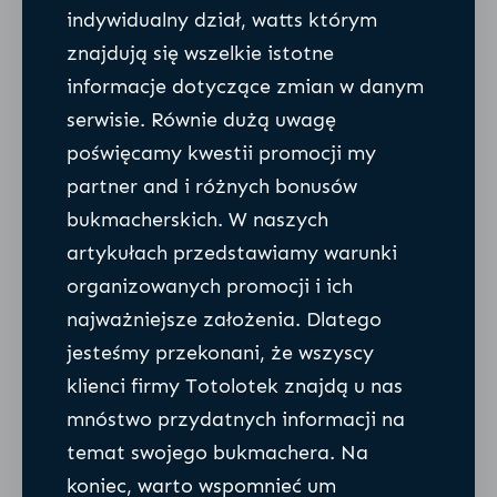
indywidualny dział, watts którym
znajdują się wszelkie istotne
informacje dotyczące zmian w danym
serwisie. Równie dużą uwagę
poświęcamy kwestii promocji my
partner and i różnych bonusów
bukmacherskich. W naszych
artykułach przedstawiamy warunki
organizowanych promocji i ich
najważniejsze założenia. Dlatego
jesteśmy przekonani, że wszyscy
klienci firmy Totolotek znajdą u nas
mnóstwo przydatnych informacji na
temat swojego bukmachera. Na
koniec, warto wspomnieć um