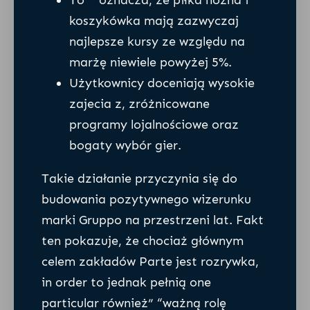
To” “oznacza, że piłka nożna i
koszykówka mają zazwyczaj
najlepsze kursy ze względu na
marżę niewiele powyżej 5%.
Użytkownicy doceniają wysokie
zajecia z, zróżnicowane
programy lojalnościowe oraz
bogaty wybór gier.
Takie działanie przyczynia się do
budowania pozytywnego wizerunku
marki Gruppo na przestrzeni lat. Fakt
ten pokazuje, że chociaż głównym
celem zakładów Parte jest rozrywka,
in order to jednak pełnią one
particular również” “ważną rolę