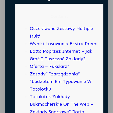
Content
Oczekiwane Zestawy Multiple
Multi
Wyniki Losowania Ekstra Premii
Lotto Poprzez Internet – Jak
Grać I Puszczać Zakłady?
Oferta – Fuksiarz”
Zasady” “zarządzania”
“budżetem Em Typowanie W
Totolotku
Totolotek Zakłady
Bukmacherskie On The Web –
Zakłady Sportowe” “lotto