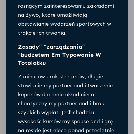
rosnącym zainteresowaniu zakładami
na żywo, które umożliwiają
obstawianie wydarzeń sportowych w
trakcie ich trwania.
Zasady” “zarządzania”
“budżetem Em Typowanie W
Totolotku
Z minusów brak streamów, długie
stawianie my partner and i tworzenie
kuponów dla mnie układ nieco
chaotyczny my partner and i brak
szybkich wypłat. Jeśli chodzi u
wysokość kursów my spouse and i grę
na reside jest nieco ponad przeciętnie