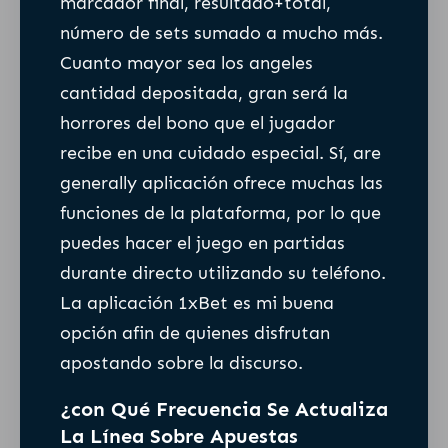
marcador final, resultado+total,
número de sets sumado a mucho más.
Cuanto mayor sea los angeles
cantidad depositada, gran será la
horrores del bono que el jugador
recibe en una cuidado especial. Sí, are
generally aplicación ofrece muchas las
funciones de la plataforma, por lo que
puedes hacer el juego en partidas
durante directo utilizando su teléfono.
La aplicación 1xBet es mi buena
opción afin de quienes disfrutan
apostando sobre la discurso.
¿con Qué Frecuencia Se Actualiza
La Línea Sobre Apuestas