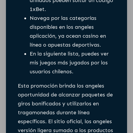
afiliados pueden soltar un código
1xBet.
Navega por las categorías
disponibles en los angeles
aplicación, ya ocean casino en
línea o apuestas deportivas.
En la siguiente lista, puedes ver
mis juegos más jugados por los
usuarios chilenos.
Esta promoción brinda los angeles
oportunidad de alcanzar paquetes de
giros bonificados y utilizarlos en
tragamonedas durante línea
específicas. El sitio oficial, los angeles
versión ligera sumado a los productos