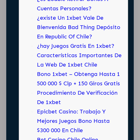
Cuentas Personales?
¿existe Un 1xbet Vale De
Bienvenida Bad Thing Depósito
En Republic Of Chile?
¿hay Juegos Gratis En 1xbet?
Características Importantes De
La Web De 1xbet Chile
Bono 1xbet – Obtenga Hasta 1
500 000 $ Clp + 150 Giros Gratis
Procedimiento De Verificación
De 1xbet
Epicbet Casino: Trabajo Y
Mejores Juegos Bono Hasta
$300 000 En Chile
Bet Casino Chile Online