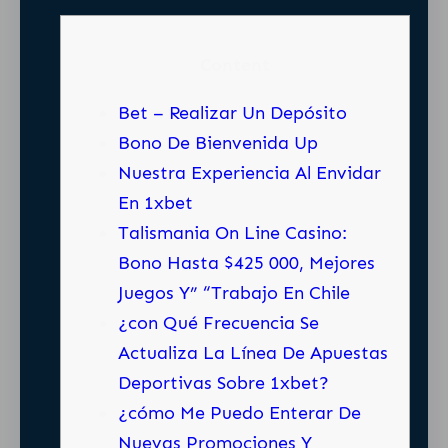
Content
Bet – Realizar Un Depósito
Bono De Bienvenida Up
Nuestra Experiencia Al Envidar
En 1xbet
Talismania On Line Casino:
Bono Hasta $425 000, Mejores
Juegos Y” “Trabajo En Chile
¿con Qué Frecuencia Se
Actualiza La Línea De Apuestas
Deportivas Sobre 1xbet?
¿cómo Me Puedo Enterar De
Nuevas Promociones Y