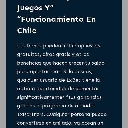
Juegos Y”
“Funcionamiento En
Chile
Los bonos pueden incluir apuestas
gratuitas, giros gratis y otros
beneficios que hacen crecer tu saldo
para apostar más. Si lo deseas,
qualquer usuario de 1xBet tiene la
óptima oportunidad de aumentar
significativamente” “sus ganancias
gracias al programa de afiliados
1xPartners. Cualquier persona puede
convertirse en afiliado, ya ocean un