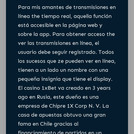
Para mis amantes de transmisiones en
línea the tiempo real, aquella función
está accesible en la página web y
sobre la app. Para obtener acceso the
ver las transmisiones en línea, el
usuario debe seguir registrado. Todos
los sucesos que ze pueden ver en línea,
tienen a un lado un nombre con una
pequeña insignia que tiene el display.
El casino 1xBet va creado en 3 years
ago en Rusia, este dueño es una
empresa de Chipre 1X Corp N. V. La
casa de apuestas obtuvo una gran
fama en Chile gracias al
financiamiento de partidos en un