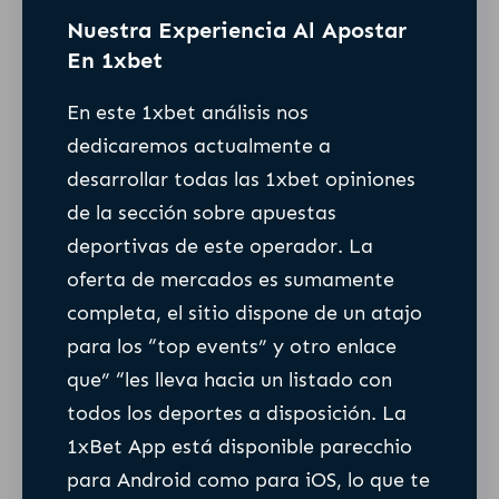
Nuestra Experiencia Al Apostar
En 1xbet
En este 1xbet análisis nos
dedicaremos actualmente a
desarrollar todas las 1xbet opiniones
de la sección sobre apuestas
deportivas de este operador. La
oferta de mercados es sumamente
completa, el sitio dispone de un atajo
para los “top events” y otro enlace
que” “les lleva hacia un listado con
todos los deportes a disposición. La
1xBet App está disponible parecchio
para Android como para iOS, lo que te