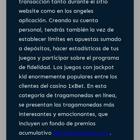
transacción tanto durante el sitio
website como en los angeles
aplicación. Creando su cuenta
personal, tendrás también la vez de
establecer límites en apuestas sumado
a depósitos, hacer estadísticas de tus
juegos y participar sobre el programa
de fidelidad. Los juegos con jackpot
kid enormemente populares entre los
clientes del casino 1xBet. En esta
categoría de tragamonedas en línea,
se presentan las tragamonedas más
interesantes y emocionantes, que
incluyen un fondo de premios
acumulativo
festivalconecta2.com
.