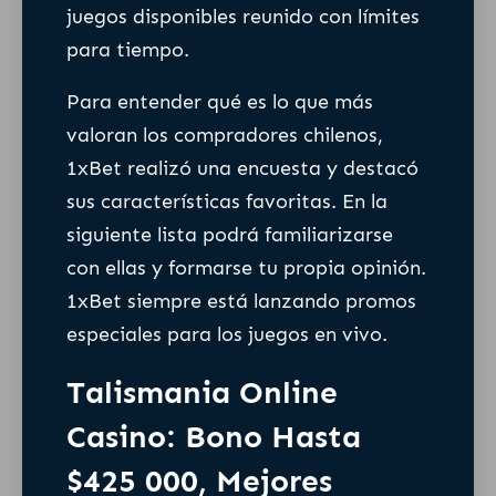
juegos disponibles reunido con límites
para tiempo.
Para entender qué es lo que más
valoran los compradores chilenos,
1xBet realizó una encuesta y destacó
sus características favoritas. En la
siguiente lista podrá familiarizarse
con ellas y formarse tu propia opinión.
1xBet siempre está lanzando promos
especiales para los juegos en vivo.
Talismania Online
Casino: Bono Hasta
$425 000, Mejores