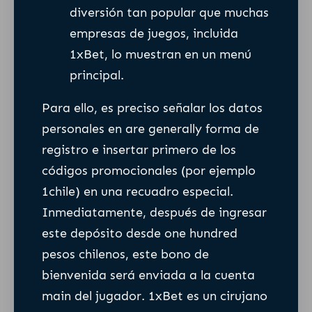
diversión tan popular que muchas
empresas de juegos, incluida
1xBet, lo muestran en un menú
principal.
Para ello, es preciso señalar los datos
personales en are generally forma de
registro e insertar primero de los
códigos promocionales (por ejemplo
1chile) en una recuadro especial.
Inmediatamente, después de ingresar
este depósito desde one hundred
pesos chilenos, este bono de
bienvenida será enviada a la cuenta
main del jugador. 1xBet es un cirujano