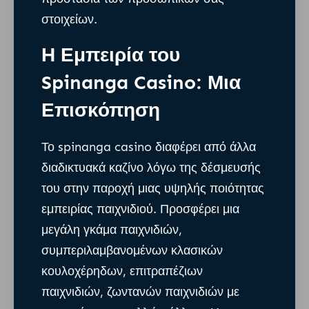
στοιχείων.
Η Εμπειρία του
Spinanga Casino: Μια
Επισκόπηση
Το spinanga casino διαφέρει από άλλα
διαδικτυακά καζίνο λόγω της δέσμευσής
του στην παροχή μιας υψηλής ποιότητας
εμπειρίας παιχνιδιού. Προσφέρει μια
μεγάλη γκάμα παιχνιδιών,
συμπεριλαμβανομένων κλασικών
κουλοχέρηδων, επιτραπέζιων
παιχνιδιών, ζωντανών παιχνιδιών με