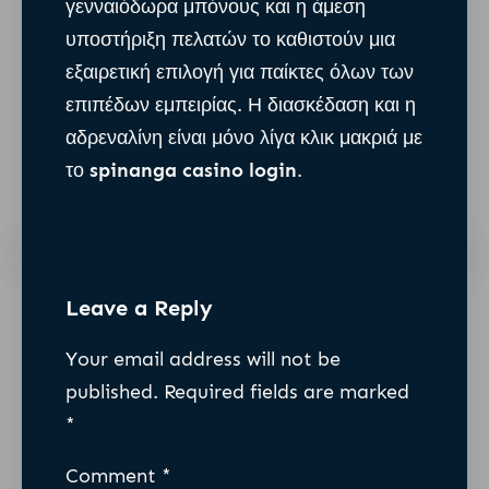
γενναιόδωρα μπόνους και η άμεση
υποστήριξη πελατών το καθιστούν μια
εξαιρετική επιλογή για παίκτες όλων των
επιπέδων εμπειρίας. Η διασκέδαση και η
αδρεναλίνη είναι μόνο λίγα κλικ μακριά με
το
spinanga casino login
.
Leave a Reply
Your email address will not be
published.
Required fields are marked
*
Comment
*