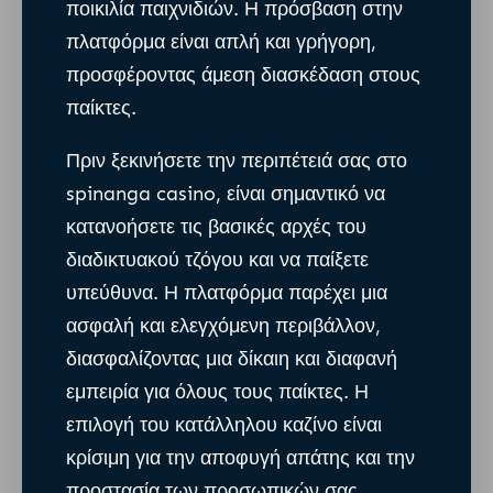
ποικιλία παιχνιδιών. Η πρόσβαση στην
πλατφόρμα είναι απλή και γρήγορη,
προσφέροντας άμεση διασκέδαση στους
παίκτες.
Πριν ξεκινήσετε την περιπέτειά σας στο
spinanga casino, είναι σημαντικό να
κατανοήσετε τις βασικές αρχές του
διαδικτυακού τζόγου και να παίξετε
υπεύθυνα. Η πλατφόρμα παρέχει μια
ασφαλή και ελεγχόμενη περιβάλλον,
διασφαλίζοντας μια δίκαιη και διαφανή
εμπειρία για όλους τους παίκτες. Η
επιλογή του κατάλληλου καζίνο είναι
κρίσιμη για την αποφυγή απάτης και την
προστασία των προσωπικών σας