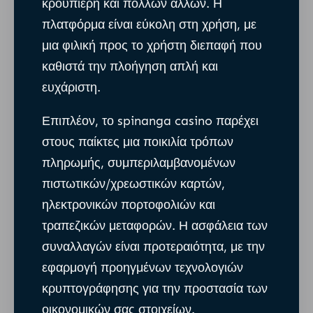
κρουπιέρη και πολλών άλλων. Η
πλατφόρμα είναι εύκολη στη χρήση, με
μια φιλική προς το χρήστη διεπαφή που
καθιστά την πλοήγηση απλή και
ευχάριστη.
Επιπλέον, το spinanga casino παρέχει
στους παίκτες μια ποικιλία τρόπων
πληρωμής, συμπεριλαμβανομένων
πιστωτικών/χρεωστικών καρτών,
ηλεκτρονικών πορτοφολιών και
τραπεζικών μεταφορών. Η ασφάλεια των
συναλλαγών είναι προτεραιότητα, με την
εφαρμογή προηγμένων τεχνολογιών
κρυπτογράφησης για την προστασία των
οικονομικών σας στοιχείων.