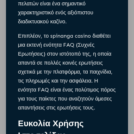
πελατών είναι ένα σημαντικό
χαρακτηριστικό ενός αξιόπιστου
διαδικτυακού καζίνο.
Επιπλέον, το spinanga casino διαθέτει
μια εκτενή ενότητα FAQ (Συχνές
Ερωτήσεις) στον ιστότοπό της, η οποία
απαντά σε πολλές κοινές ερωτήσεις
σχετικά με την πλατφόρμα, τα παιχνίδια,
τις πληρωμές και την ασφάλεια. Η
ενότητα FAQ είναι ένας πολύτιμος πόρος
για τους παίκτες που αναζητούν άμεσες
απαντήσεις στις ερωτήσεις τους.
Ευκολία Χρήσης