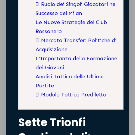
Il Ruolo dei Singoli Giocatori nel
Successo del Milan
Le Nuove Strategie del Club
Rossonero
Il Mercato Transfer: Politiche di
Acquisizione
L’Importanza della Formazione
dei Giovani
Analisi Tattica delle Ultime
Partite
Il Modulo Tattico Prediletto
Sette Trionfi