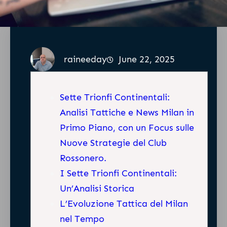
raineeday
June 22, 2025
Sette Trionfi Continentali:
Analisi Tattiche e News Milan in
Primo Piano, con un Focus sulle
Nuove Strategie del Club
Rossonero.
I Sette Trionfi Continentali:
Un’Analisi Storica
L’Evoluzione Tattica del Milan
nel Tempo