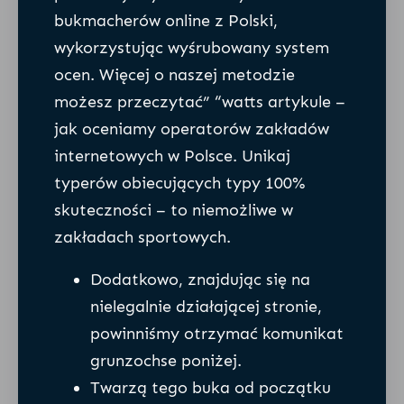
bukmacherów online z Polski,
wykorzystując wyśrubowany system
ocen. Więcej o naszej metodzie
możesz przeczytać” “watts artykule –
jak oceniamy operatorów zakładów
internetowych w Polsce. Unikaj
typerów obiecujących typy 100%
skuteczności – to niemożliwe w
zakładach sportowych.
Dodatkowo, znajdując się na
nielegalnie działającej stronie,
powinniśmy otrzymać komunikat
grunzochse poniżej.
Twarzą tego buka od początku