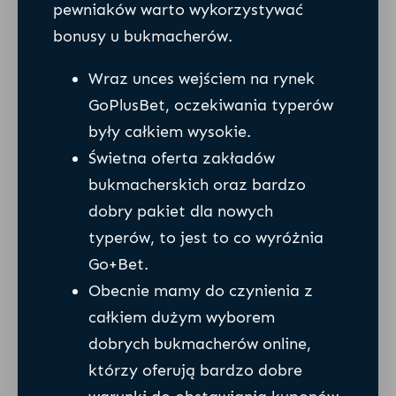
pewniaków warto wykorzystywać
bonusy u bukmacherów.
Wraz unces wejściem na rynek
GoPlusBet, oczekiwania typerów
były całkiem wysokie.
Świetna oferta zakładów
bukmacherskich oraz bardzo
dobry pakiet dla nowych
typerów, to jest to co wyróżnia
Go+Bet.
Obecnie mamy do czynienia z
całkiem dużym wyborem
dobrych bukmacherów online,
którzy oferują bardzo dobre