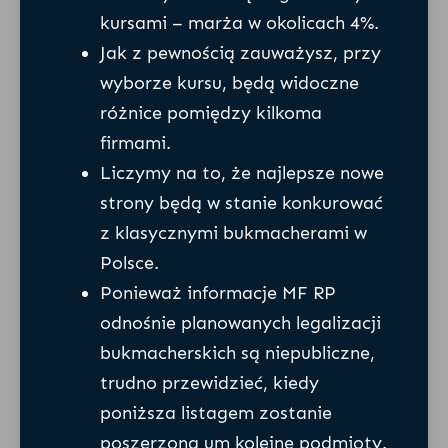
kursami – marża w okolicach 4%.
Jak z pewnością zauważysz, przy
wyborze kursu, będą widoczne
różnice pomiędzy kilkoma
firmami.
Liczymy na to, że najlepsze nowe
strony będą w stanie konkurować
z klasycznymi bukmacherami w
Polsce.
Ponieważ informacje MF RP
odnośnie planowanych legalizacji
bukmacherskich są niepubliczne,
trudno przewidzieć, kiedy
poniższa listagem zostanie
poszerzona um kolejne podmioty.