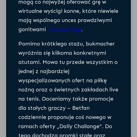
mogą co najwyżej oferować grę w
wirtualne wyścigi konne, które niewiele
mają wspólnego unces prawdziwymi
gonitwami
mostbet app
.
Pomimo krótkiego stażu, bukmacher
wyróżnia się kilkoma konkretnymi
atutami. Mowa tu przede wszystkim o
jednej z najbardziej
wyspecjalizowanych ofert na piłkę
nożną oraz o świetnych zakładach live
na tenis. Doceniamy także promocje
dla stałych graczy – Betfan
codziennie proponuje coś nowego w
ramach oferty „Daily Challange”. Do
tego dochodzą promki stałe oraz