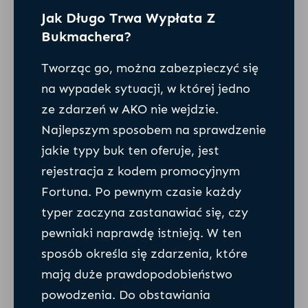
Jak Długo Trwa Wypłata Z
Bukmachera?
Tworząc go, można zabezpieczyć się
na wypadek sytuacji, w której jedno
ze zdarzeń w AKO nie wejdzie.
Najlepszym sposobem na sprawdzenie
jakie typy buk ten oferuje, jest
rejestracja z kodem promocyjnym
Fortuna. Po pewnym czasie każdy
typer zaczyna zastanawiać się, czy
pewniaki naprawdę istnieją. W ten
sposób określa się zdarzenia, które
mają duże prawdopodobieństwo
powodzenia. Do obstawiania