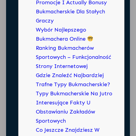
Promocje I Actually Bonusy
Bukmacherskie Dla Stałych
Graczy
Wybór Najlepszego
Bukmachera Online
Ranking Bukmacherów
Sportowych – Funkcjonalność
Strony Internetowej
Gdzie Znaleźć Najbardziej
Trafne Typy Bukmacherskie?
Typy Bukmacherskie Na Jutro
Interesujące Fakty U
Obstawianiu Zakładów
Sportowych
Co Jeszcze Znajdziesz W