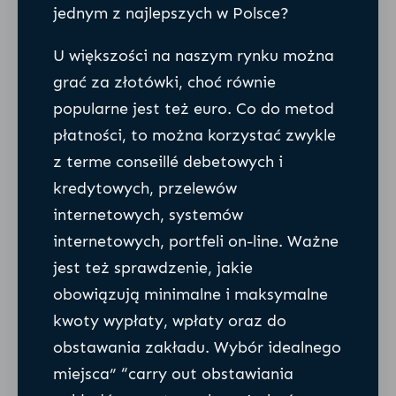
jednym z najlepszych w Polsce?
U większości na naszym rynku można
grać za złotówki, choć równie
popularne jest też euro. Co do metod
płatności, to można korzystać zwykle
z terme conseillé debetowych i
kredytowych, przelewów
internetowych, systemów
internetowych, portfeli on-line. Ważne
jest też sprawdzenie, jakie
obowiązują minimalne i maksymalne
kwoty wypłaty, wpłaty oraz do
obstawania zakładu. Wybór idealnego
miejsca” “carry out obstawiania