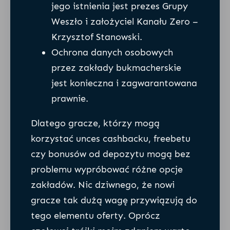
jego istnienia jest prezes Grupy
Weszło i założyciel Kanału Zero –
Krzysztof Stanowski.
Ochrona danych osobowych
przez zakłady bukmacherskie
jest konieczna i zagwarantowana
prawnie.
Dlatego gracze, którzy mogą
korzystać unces cashbacku, freebetu
czy bonusów od depozytu mogą bez
problemu wypróbować różne opcje
zakładów. Nic dziwnego, że nowi
gracze tak dużą wagę przywiązują do
tego elementu oferty. Oprócz