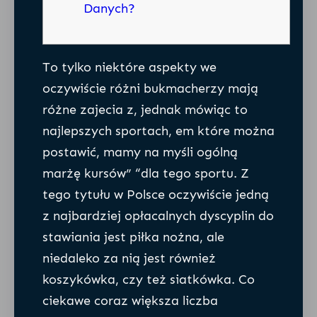
Danych?
To tylko niektóre aspekty we
oczywiście różni bukmacherzy mają
różne zajecia z, jednak mówiąc to
najlepszych sportach, em które można
postawić, mamy na myśli ogólną
marżę kursów” “dla tego sportu. Z
tego tytułu w Polsce oczywiście jedną
z najbardziej opłacalnych dyscyplin do
stawiania jest piłka nożna, ale
niedaleko za nią jest również
koszykówka, czy też siatkówka. Co
ciekawe coraz większa liczba