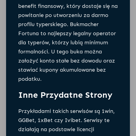
benefit finansowy, który dostaje się na
powitanie po utworzeniu za darmo
profilu typerskiego. Bukmacher
Fortuna to najlepszy legalny operator
dla typerów, którzy lubią minimum
formalności. U tego buka można
założyć konto stałe bez dowodu oraz
stawiać kupony akumulowane bez
podatku.
Inne Przydatne Strony
Przykładami takich serwisów są 1win,
GGBet, 1xBet czy Ivibet. Serwisy te
działają na podstawie licencji