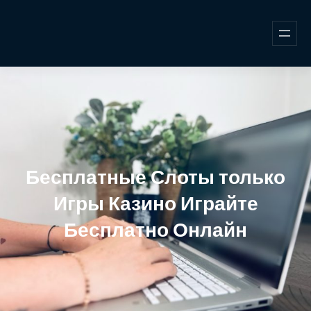
Skip
to
content
Бесплатные Слоты только
Игры Казино Играйте
Бесплатно Онлайн