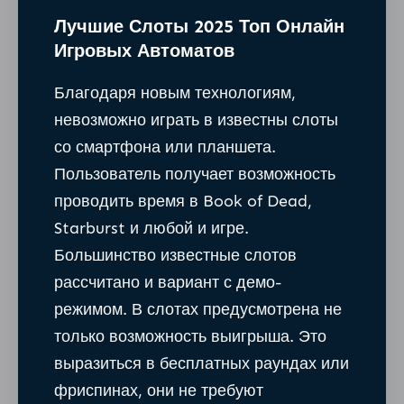
Лучшие Слоты 2025 Топ Онлайн
Игровых Автоматов
Благодаря новым технологиям,
невозможно играть в известны слоты
со смартфона или планшета.
Пользователь получает возможность
проводить время в Book of Dead,
Starburst и любой и игре.
Большинство известные слотов
рассчитано и вариант с демо-
режимом. В слотах предусмотрена не
только возможность выигрыша. Это
выразиться в бесплатных раундах или
фриспинах, они не требуют