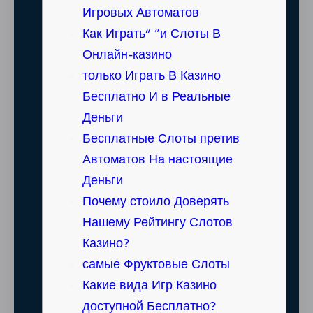
Игровых Автоматов
Как Играть” “и Слоты В
Онлайн-казино
только Играть В Казино
Бесплатно И в Реальные
Деньги
Бесплатные Слоты претив
Автоматов На настоящие
Деньги
Почему стоило Доверять
Нашему Рейтингу Слотов
Казино?
самые Фруктовые Слоты
Какие вида Игр Казино
доступной Бесплатно?