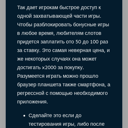
Так дает игрокам быстрое доступ к
одной захватывающей части игры.
Чтобы разблокировать бонусные игры
в любое время, любителям слотов
придется заплатить ото 50 до 100 раз
за ставку. Это самая неверная цена, и
же некоторых случаях она может
достигать x2000 за покупку.
Разумеется играть можно прошло
браузер планшета также смартфона, а
регрессной с помощью необходимого
приложения.
Сделайте это если до
тестирования игры, либо после