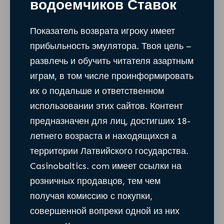
водоемчиков Ставок
Показатель возврата игроку имеет
прибыльность эмулятора. Твоя цель –
развлечь и обучить читателя азартным
играм, в том числе проинформировать
их о подальше и ответственном
использовании этих сайтов. Контент
предназначен для лиц, достигших 18-
летнего возраста и находящихся а
территории Латвийского государства.
Casinobaltics. com имеет ссылки на
розничных продавцов, тем чем
получая комиссию с покупки,
совершенной вопреки одной из них