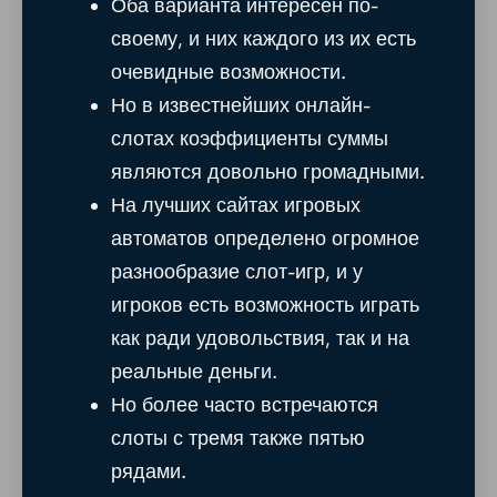
Оба варианта интересен по-
своему, и них каждого из их есть
очевидные возможности.
Но в известнейших онлайн-
слотах коэффициенты суммы
являются довольно громадными.
На лучших сайтах игровых
автоматов определено огромное
разнообразие слот-игр, и у
игроков есть возможность играть
как ради удовольствия, так и на
реальные деньги.
Но более часто встречаются
слоты с тремя также пятью
рядами.