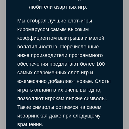
любители азартных игр.
Мы отобрал лучшие слот-игры
киромарусом самым высоким
коэффициентом выигрыша и малой
волатильностью. Перечисленные
ниже производители программного
обеспечения предлагают более 100
самых современных слот-игр и
ежемесячно добавляют новые. Слоты
играть онлайн в их очень выгодно,
позволяют игрокам липкие символы.
Такие символы остаемся на своем
изваринская даже при следущему
вращении.