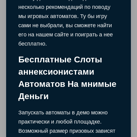
несколько рекомендаций по поводу
мы игровых автоматов. Ту бы игру
сами не выбрали, вы сможете найти
его на нашем сайте и поиграть а нее
бесплатно.
Бесплатные Слоты
аннексионистами
Автоматов На мнимые
Деньги
Запускать автоматы в демо можно
практически и любой площадке.
Возможный размер призовых зависят