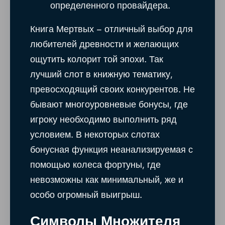
определенного провайдера.
Книга Мертвых – отличный выбор для
любителей древности и желающих
ощутить колорит той эпохи. Так
лучший слот в книжную тематику,
превосходящий своих конкурентов. Не
бывают многоуровневые бонусы, где
игроку необходимо выполнить ряд
условием. В некоторых слотах
бонусная функция неанализируемая с
помощью колеса фортуны, где
невозможны как минимальный, же и
особо огромный выигрыш.
Символы Множителя