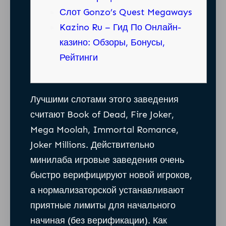
Слот Gonzo’s Quest Megaways
Kazino Ru – Гид По Онлайн-
казино: Обзоры, Бонусы,
Рейтинги
Лучшими слотами этого заведения
считают Book of Dead, Fire Joker,
Mega Moolah, Immortal Romance,
Joker Millions. Действительно
минилаба игровые заведения очень
быстро верифицируют новой игроков,
а нормализаторской устанавливают
приятные лимиты для начального
начиная (без верификации). Как