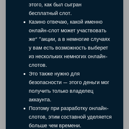
этого, как был сыгран
бесплатный слот.
Казино отвечаю, какой именно
онлайн-слот может участвовать
же” “акции, а в немногие случаях
у вам есть возможность выберет
из нескольких немногих онлайн-
слотов.
Это также нужно для
безопасности — этого деньги мог
получить только владелец
аккаунта.
Поэтому при разработку онлайн-
слотов, этим составной уделяется
больше чем времени.