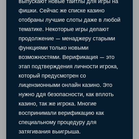
выпускают новые тайтлы для игры на
фишки. Сейчас же списке казино
отобраны лучшие слоты даже в любой
тематике. Некоторые игры делают
продолжение — менаджеру старыми
функциями только новыми
возможностями. Верификация — это
этап подтверждения личности игрока,
который предусмотрен со
лицензионными онлайн казино. Это
нужно ддя безопасности, как вплоть
казино, так же игрока. Многие
воспринимали верификацию как
специальному процедуру для
затягивания выигрыша.