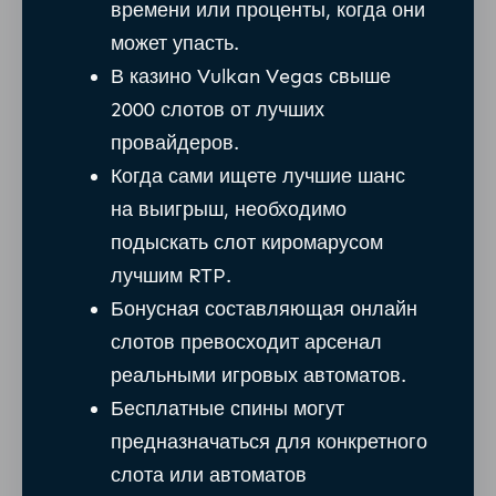
времени или проценты, когда они
может упасть.
В казино Vulkan Vegas свыше
2000 слотов от лучших
провайдеров.
Когда сами ищете лучшие шанс
на выигрыш, необходимо
подыскать слот киромарусом
лучшим RTP.
Бонусная составляющая онлайн
слотов превосходит арсенал
реальными игровых автоматов.
Бесплатные спины могут
предназначаться для конкретного
слота или автоматов