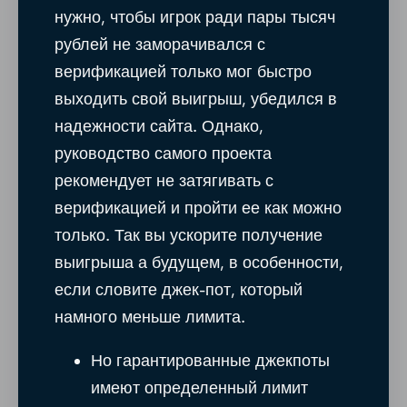
нужно, чтобы игрок ради пары тысяч
рублей не заморачивался с
верификацией только мог быстро
выходить свой выигрыш, убедился в
надежности сайта. Однако,
руководство самого проекта
рекомендует не затягивать с
верификацией и пройти ее как можно
только. Так вы ускорите получение
выигрыша а будущем, в особенности,
если словите джек-пот, который
намного меньше лимита.
Но гарантированные джекпоты
имеют определенный лимит