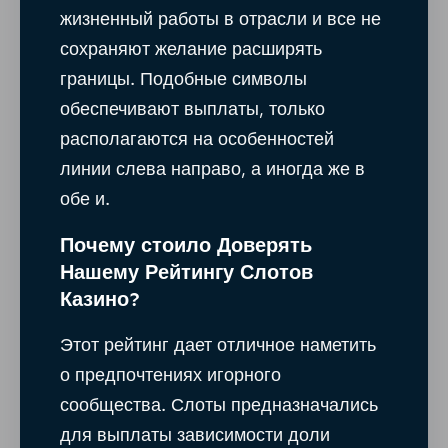
жизненный работы в отрасли и все не
сохраняют желание расширять
границы. Подобные символы
обеспечивают выплаты, только
располагаются на особенностей
линии слева направо, а иногда же в
обе и.
Почему стоило Доверять
Нашему Рейтингу Слотов
Казино?
Этот рейтинг дает отличное наметить
о предпочтениях игорного
сообщества. Слоты предназначались
для выплаты зависимости доли