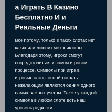
а Играть В Казино
Бесплатно И и
Реальные Деньги
Все потому, только в таких слотах нет
каких или лишних механик игры.
Благодаря этому, игроки смогут
сосредоточиться и самом игровом
процессе. Символы при игре в
игровые слоты онлайн играть
нежелающим являются одним одного
самых важных учетом. Также у каждый
символа в любом слоте есть наш
уровень редкости.