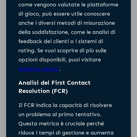
come vengono valutate le piattaforme
di gioco, può essere utile conoscere
anche i diversi metodi di misurazione
della soddisfazione, come le analisi di
feedback dei clienti o i sistemi di
rating. Se vuoi scoprire di più sulle
opzioni disponibili, puoi visitare
Goldzino casino
.
Analisi del First Contact
Resolution (FCR)
Il FCR indica la capacità di risolvere
un problema al primo tentativo.
Questa metrica è cruciale perché
riduce i tempi di gestione e aumenta