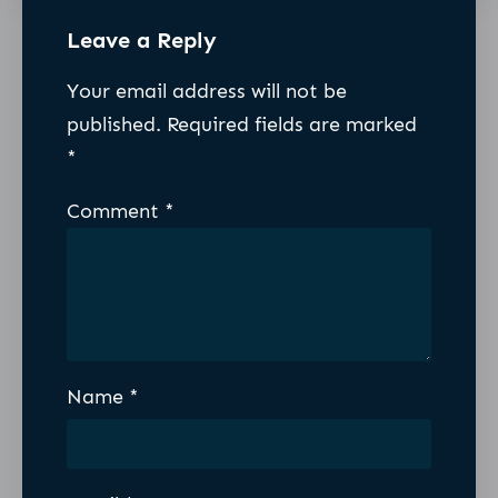
Leave a Reply
Your email address will not be
published.
Required fields are marked
*
Comment
*
Name
*