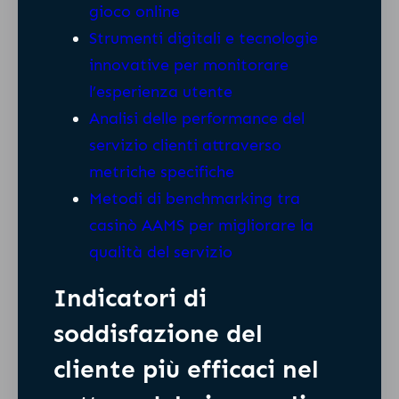
gioco online
Strumenti digitali e tecnologie
innovative per monitorare
l’esperienza utente
Analisi delle performance del
servizio clienti attraverso
metriche specifiche
Metodi di benchmarking tra
casinò AAMS per migliorare la
qualità del servizio
Indicatori di
soddisfazione del
cliente più efficaci nel