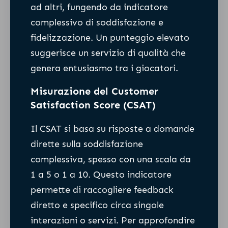
ad altri, fungendo da indicatore
complessivo di soddisfazione e
fidelizzazione. Un punteggio elevato
suggerisce un servizio di qualità che
genera entusiasmo tra i giocatori.
Misurazione del Customer
Satisfaction Score (CSAT)
Il CSAT si basa su risposte a domande
dirette sulla soddisfazione
complessiva, spesso con una scala da
1 a 5 o 1 a 10. Questo indicatore
permette di raccogliere feedback
diretto e specifico circa singole
interazioni o servizi. Per approfondire