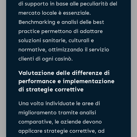
di supporto in base alle peculiarità del
mercato locale è essenziale.
Benchmarking e analisi delle best
practice permettono di adattare
soluzioni sanitarie, culturali e
normative, ottimizzando il servizio
clienti di ogni casinò.
Valutazione delle differenze di
performance e implementazione
di strategie correttive
Una volta individuate le aree di
miglioramento tramite analisi
comparative, le aziende devono
applicare strategie correttive, ad