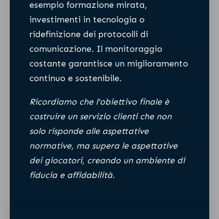
esempio formazione mirata,
investimenti in tecnologia o
ridefinizione dei protocolli di
comunicazione. Il monitoraggio
costante garantisce un miglioramento
continuo e sostenibile.
Ricordiamo che l’obiettivo finale è
costruire un servizio clienti che non
solo risponde alle aspettative
normative, ma supera le aspettative
dei giocatori, creando un ambiente di
fiducia e affidabilità.