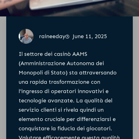
raineeday
June 11, 2025
Il settore dei casinò AAMS
(Amministrazione Autonoma dei
Monopoli di Stato) sta attraversando
una rapida trasformazione con
l’ingresso di operatori innovativi e
tecnologie avanzate. La qualità del
servizio clienti si rivela quindi un
elemento cruciale per differenziarsi e
conquistare la fiducia dei giocatori.
Valutare efficacemente questa qualità