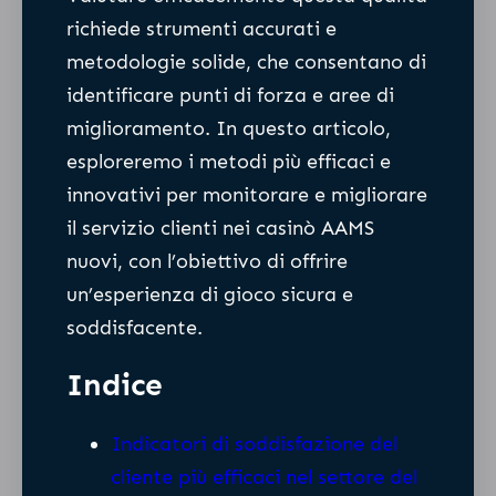
richiede strumenti accurati e
metodologie solide, che consentano di
identificare punti di forza e aree di
miglioramento. In questo articolo,
esploreremo i metodi più efficaci e
innovativi per monitorare e migliorare
il servizio clienti nei casinò AAMS
nuovi, con l’obiettivo di offrire
un’esperienza di gioco sicura e
soddisfacente.
Indice
Indicatori di soddisfazione del
cliente più efficaci nel settore del