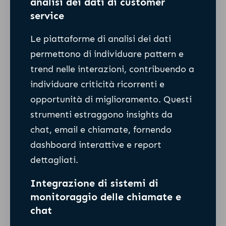
analisi dei dati di customer
service
Le piattaforme di analisi dei dati
permettono di individuare pattern e
trend nelle interazioni, contribuendo a
individuare criticità ricorrenti e
opportunità di miglioramento. Questi
strumenti estraggono insights da
chat, email e chiamate, fornendo
dashboard interattive e report
dettagliati.
Integrazione di sistemi di
monitoraggio delle chiamate e
chat