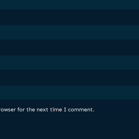
rowser for the next time I comment.