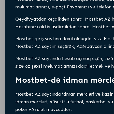
məlumatlarınızı, e-poçt ünvanınızı və telefon
Qeydiyyatdan keçdikdən sonra, Mostbet AZ hes
Hesabınızı aktivləşdirdikdən sonra, Mostbet A
Mostbet giriş saytına daxil olduqda, sizə Mos
Mostbet AZ saytını seçərək, Azərbaycan dilind
Mostbet AZ saytında hesab açmaq üçün, sizə 
sizə öz şəxsi məlumatlarınızı daxil etmək və h
Mostbet-də idman mərclə
Mostbet AZ saytında idman mərcləri və kazino
idman mərcləri, xüsusi ilə futbol, basketbol v
poker və rulet mövcuddur.