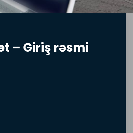
 – Giriş rəsmi