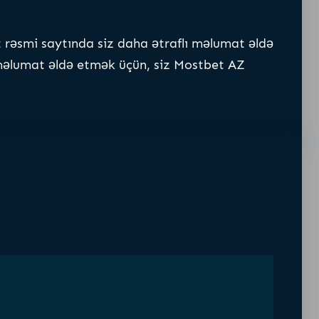
t rəsmi saytında siz daha ətraflı məlumat əldə
ı məlumat əldə etmək üçün, siz Mostbet AZ