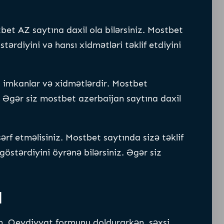
tbet AZ saytına daxil ola bilərsiniz. Mostbet
tərdiyini və hansı xidmətləri təklif etdiyini
iş imkanlar və xidmətlərdir. Mostbet
. Əgər siz mostbet azerbaijan saytına daxil
rf etməlisiniz. Mostbet saytında sizə təklif
göstərdiyini öyrənə bilərsiniz. Əgər siz
q
. Qeydiyyat formunu doldurarkən, şəxsi