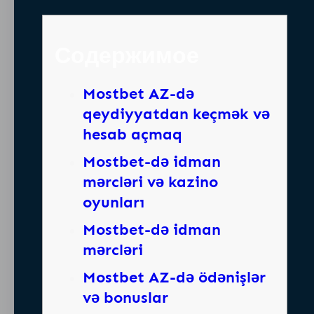
Содержимое
Mostbet AZ-də
qeydiyyatdan keçmək və
hesab açmaq
Mostbet-də idman
mərcləri və kazino
oyunları
Mostbet-də idman
mərcləri
Mostbet AZ-də ödənişlər
və bonuslar