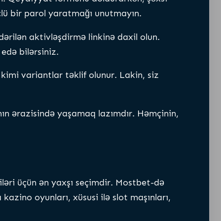
clü bir parol yaratmağı unutmayın.
ilən aktivləşdirmə linkinə daxil olun.
də bilərsiniz.
i variantlar təklif olunur. Lakin, siz
ın ərazisində yaşamaq lazımdır. Həmçinin,
əri üçün ən yaxşı seçimdir. Mostbet-də
azino oyunları, xüsusi ilə slot maşınları,