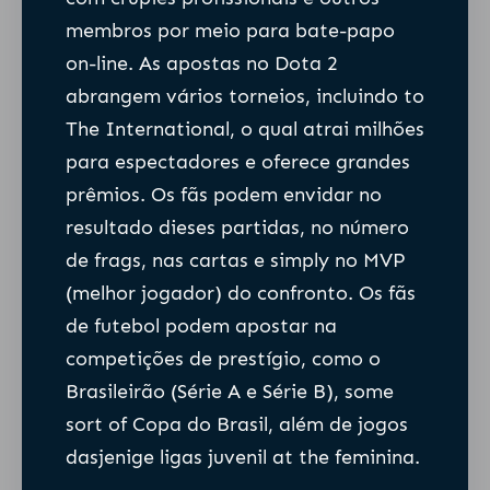
membros por meio para bate-papo
on-line. As apostas no Dota 2
abrangem vários torneios, incluindo to
The International, o qual atrai milhões
para espectadores e oferece grandes
prêmios. Os fãs podem envidar no
resultado dieses partidas, no número
de frags, nas cartas e simply no MVP
(melhor jogador) do confronto. Os fãs
de futebol podem apostar na
competições de prestígio, como o
Brasileirão (Série A e Série B), some
sort of Copa do Brasil, além de jogos
dasjenige ligas juvenil at the feminina.