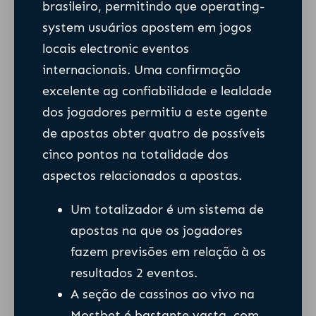
brasileiro, permitindo que operating-
system usuários apostem em jogos
locais electronic eventos
internacionais. Uma confirmação
excelente ag confiabilidade e lealdade
dos jogadores permitiu a este agente
de apostas obter quatro de possíveis
cinco pontos na totalidade dos
aspectos relacionados a apostas.
Um totalizador é um sistema de
apostas na que os jogadores
fazem previsões em relação à os
resultados 2 eventos.
A seção de cassinos ao vivo na
Mostbet é bastante vasta, com