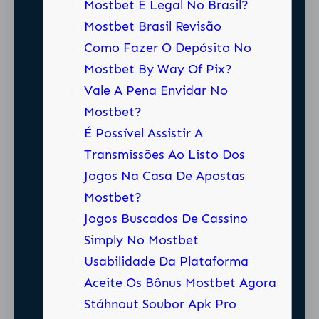
Mostbet É Legal No Brasil?
Mostbet Brasil Revisão
Como Fazer O Depósito No
Mostbet By Way Of Pix?
Vale A Pena Envidar No
Mostbet?
É Possível Assistir A
Transmissões Ao Listo Dos
Jogos Na Casa De Apostas
Mostbet?
Jogos Buscados De Cassino
Simply No Mostbet
Usabilidade Da Plataforma
Aceite Os Bônus Mostbet Agora
Stáhnout Soubor Apk Pro