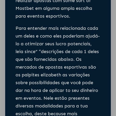
realizar apostas com some sort of
Mostbet em alguma ampla escolha
para eventos esportivos.
Para entender mais relacionada cada
um deles e como eles poderiam ajudá-
lo a otimizar seus lucro potenciais,
leia since” “descrições de cada 1 deles
que são fornecidas abaixo. Os
mercados de apostas esportivas são
os palpites elizabeth as variações
sobre possibilidades que você pode
dar na hora de aplicar to seu dinheiro
em eventos. Nele estão presentes
diversas modalidades para a tua
escolha, deste because mais