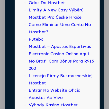
Odds Da Mostbet
Limity A New Časy Výběrů
Mostbet Pro České Hráče
Como Eliminar Uma Conta No
Mostbet?
Futebol
Mostbet – Apostas Esportivas
Electronic Casino Online Aqui
No Brasil Com Bônus Para R$15
000
Licencja Firmy Bukmacherskiej
Mostbet
Entrar No Website Oficial
Apostas Ao Vivo
Výhody Kasina Mostbet