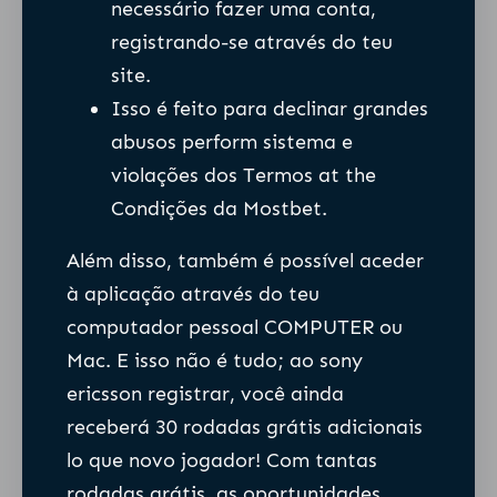
necessário fazer uma conta,
registrando-se através do teu
site.
Isso é feito para declinar grandes
abusos perform sistema e
violações dos Termos at the
Condições da Mostbet.
Além disso, também é possível aceder
à aplicação através do teu
computador pessoal COMPUTER ou
Mac. E isso não é tudo; ao sony
ericsson registrar, você ainda
receberá 30 rodadas grátis adicionais
lo que novo jogador! Com tantas
rodadas grátis, as oportunidades