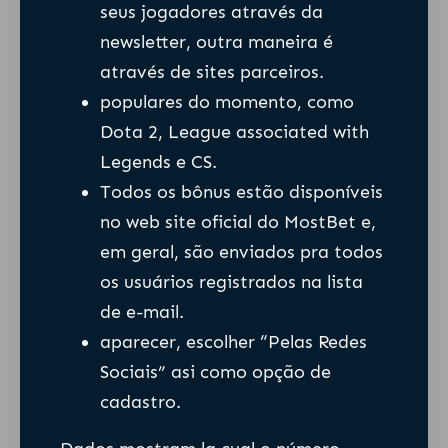
seus jogadores através da
newsletter, outra maneira é
através de sites parceiros.
populares do momento, como
Dota 2, League associated with
Legends e CS.
Todos os bônus estão disponíveis
no web site oficial do MostBet e,
em geral, são enviados pra todos
os usuários registrados na lista
de e-mail.
aparecer, escolher “Pelas Redes
Sociais” asi como opção de
cadastro.