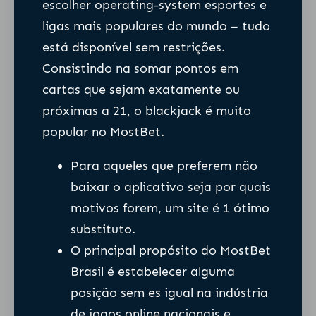
escolher operating-system esportes e
ligas mais populares do mundo – tudo
está disponível sem restrições.
Consistindo na somar pontos em
cartas que sejam exatamente ou
próximas a 21, o blackjack é muito
popular no MostBet.
Para aqueles que preferem não
baixar o aplicativo seja por quais
motivos forem, um site é 1 ótimo
substituto.
O principal propósito do MostBet
Brasil é estabelecer alguma
posição sem es igual na indústria
de jogos online nacionais e