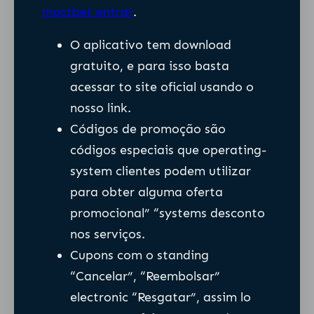
mostbet entrar
.
O aplicativo tem download
gratuito, e para isso basta
acessar to site oficial usando o
nosso link.
Códigos de promoção são
códigos especiais que operating-
system clientes podem utilizar
para obter alguma oferta
promocional” “systems desconto
nos serviços.
Cupons com o standing
“Cancelar”, “Reembolsar”
electronic “Resgatar”, assim lo