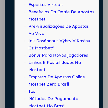
Esportes Virtuais
Benefícios Da Odaie De Apostas
Mostbet
Pré-visualizações De Apostas
Ao Vivo
Jak Dosáhnout Výhry V Kasinu
Cz Mostbet”
Bônus Para Novos Jogadores
Linhas E Posibilidades Na
Mostbet
Empresa De Apostas Online
Mostbet Zero Brasil
Ios
Métodos De Pagamento
Mostbet No Brasil