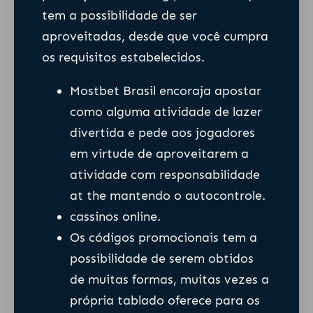
tem a possibilidade de ser
aproveitadas, desde que você cumpra
os requisitos estabelecidos.
Mostbet Brasil encoraja apostar
como alguma atividade de lazer
divertida e pede aos jogadores
em virtude de aproveitarem a
atividade com responsabilidade
at the mantendo o autocontrole.
cassinos online.
Os códigos promocionais tem a
possibilidade de serem obtidos
de muitas formas, muitas vezes a
própria tablado oferece para os