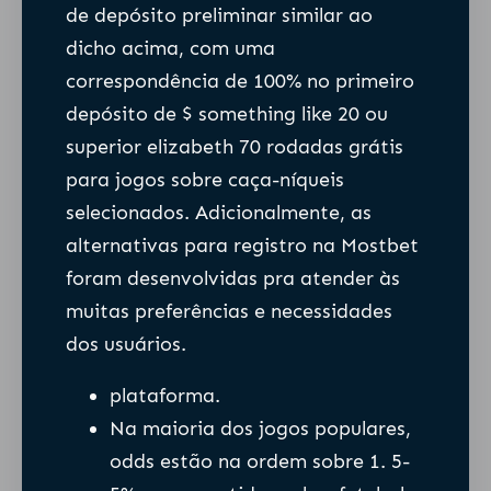
de depósito preliminar similar ao
dicho acima, com uma
correspondência de 100% no primeiro
depósito de $ something like 20 ou
superior elizabeth 70 rodadas grátis
para jogos sobre caça-níqueis
selecionados. Adicionalmente, as
alternativas para registro na Mostbet
foram desenvolvidas pra atender às
muitas preferências e necessidades
dos usuários.
plataforma.
Na maioria dos jogos populares,
odds estão na ordem sobre 1. 5-