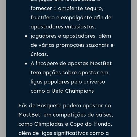
fornecer 1 ambiente seguro,
fructífero e empolgante afin de
apostadores entusiastas.
jogadores e apostadores, além
de várias promoções sazonais e
únicas.
A incapere de apostas MostBet
tem opções sobre apostar em
ligas populares pelo universo
como a Uefa Champions
Fãs de Basquete podem apostar no
MostBet, em competições de países,
como Olimpíadas e Copa do Mundo,
além de ligas significativas como a