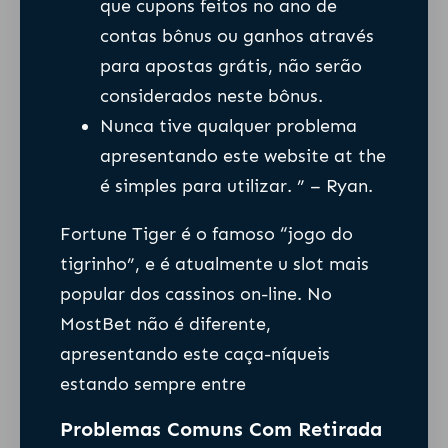
que cupons feitos no ano de
contas bônus ou ganhos através
para apostas grátis, não serão
considerados neste bônus.
Nunca tive qualquer problema
apresentando este website at the
é simples para utilizar. ” – Ryan.
Fortune Tiger é o famoso “jogo do
tigrinho”, e é atualmente u slot mais
popular dos cassinos on-line. No
MostBet não é diferente,
apresentando este caça-níqueis
estando sempre entre
Problemas Comuns Com Retirada