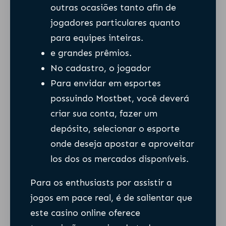
outras ocasiões tanto afin de
jogadores particulares quanto
para equipes inteiras.
e grandes prêmios.
No cadastro, o jogador
Para envidar em esportes
possuindo Mostbet, você deverá
criar sua conta, fazer um
depósito, selecionar o esporte
onde deseja apostar e aproveitar
los dos os mercados disponíveis.
Para os enthusiasts por assistir a
jogos em pace real, é de salientar que
este casino online oferece