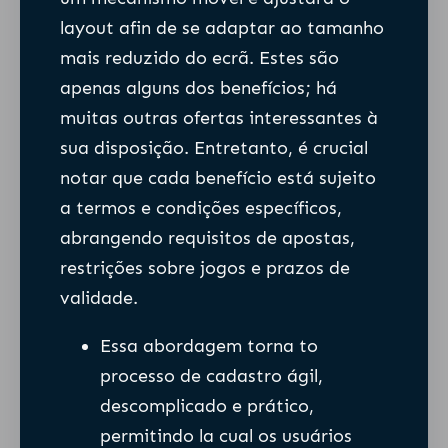
layout afin de se adaptar ao tamanho
mais reduzido do ecrã. Estes são
apenas alguns dos benefícios; há
muitas outras ofertas interessantes à
sua disposição. Entretanto, é crucial
notar que cada benefício está sujeito
a termos e condições específicos,
abrangendo requisitos de apostas,
restrições sobre jogos e prazos de
validade.
Essa abordagem torna to
processo de cadastro ágil,
descomplicado e prático,
permitindo la cual os usuários