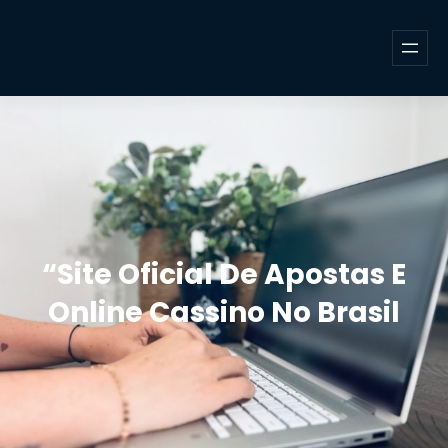
Skip
to
content
“Site Oficial De Apostas E
Online Cassino No Brasil