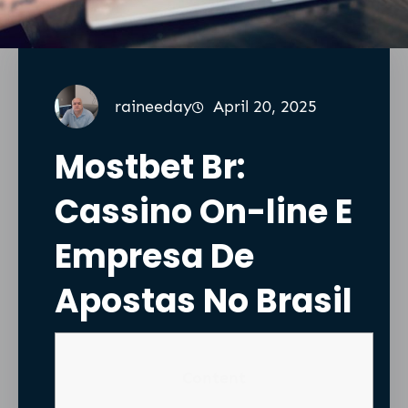
raineeday
April 20, 2025
Mostbet Br:
Cassino On-line E
Empresa De
Apostas No Brasil
Content