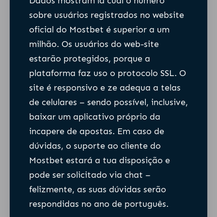
Dados mostram la cual o número
sobre usuários registrados no website
oficial do Mostbet é superior a um
milhão. Os usuários do web-site
estarão protegidos, porque a
plataforma faz uso o protocolo SSL. O
site é responsivo e ze adequa a telas
de celulares – sendo possível, inclusive,
baixar um aplicativo próprio da
incapere de apostas. Em caso de
dúvidas, o suporte ao cliente do
Mostbet estará a tua disposição e
pode ser solicitado via chat –
felizmente, as suas dúvidas serão
respondidas no ano de português.