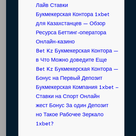
Лайв Ставки
Букмекерская Контора 1xbet
для Казахстанцев — Обзор
Ресурса Беттинг-оператора
Онлайн-казино
Bet Kz Букмекерская Контора —
в Что Можно доведите Еще
Bet Kz Букмекерская Контора —
Бонус на Первый Депозит
Букмекерская Компания 1xbet –
Ставки на Спорт Онлайн
жест Бонус За один Депозит
но Такое Рабочее Зеркало
1xbet?