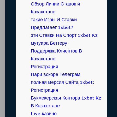
Обзор Линии Ставок и
Казахстане
такие Игры И Ставки
Предлагает 1xbet?
эти Ставки На Спорт 1xbet Kz
мутуара Беттеру
Поддержка Клиентов В
Казахстане
Регистрация
Пари вскоре Телеграм
полная Версия Сайта 1xbet:
Регистрация
Букмекерская Контора 1xbet Kz
В Казахстане
Live-казино