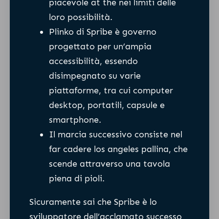
piacevole at the nei limiti delle
loro possibilità.
Plinko di Spribe è governo
progettato per un’ampia
accessibilità, essendo
disimpegnato su varie
piattaforme, tra cui computer
desktop, portatili, capsule e
smartphone.
Il marcia successivo consiste nel
far cadere los angeles pallina, che
scende attraverso una tavola
piena di pioli.
Sicuramente sai che Spribe è lo
sviluppatore dell’acclamato successo