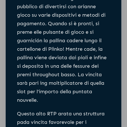
pubblico di divertirsi con arianne
gioco su varie dispositivi e metodi di
pagamento. Quando si è pronti, si
preme elle pulsante di gioco e si
guarnición la pallina cadere lungo il
cartellone di Plinko! Mentre cade, la
pallina viene deviata dai pioli e infine
si deposita in una delle fessure dei
premi throughout basso. La vincita
sarà pari ing moltiplicatore di quella
slot per l’importo della puntata
nouvelle.
Questo alto RTP arata una struttura
pada vincita favorevole per i