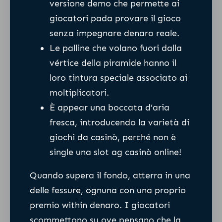
versione demo che permette ai
giocatori pada provare il gioco
senza impegnare denaro reale.
Le palline che volano fuori dalla
vértice della piramide hanno il
loro tintura speciale associato ai
moltiplicatori.
È appear una boccata d’aria
fresca, introducendo la varietà di
giochi da casinò, perché non è
single una slot ag casinò online!
Quando supera il fondo, atterra in una
delle fessure, ognuna con una proprio
premio within denaro. I giocatori
scommettono su ove pensano che la