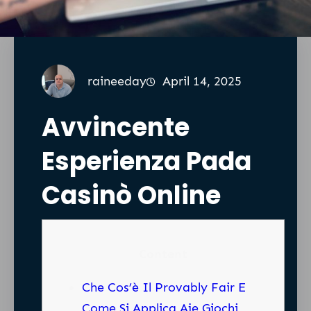
raineeday
April 14, 2025
Avvincente
Esperienza Pada
Casinò Online
Content
Che Cos’è Il Provably Fair E
Come Si Applica Aje Giochi