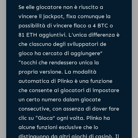
Se elle giocatore non è riuscito a
vincere il jackpot, fixa comunque la
possibilità di vincere flaco a 4 BTC o
81 ETH aggiuntivi. L’unica differenza è
che ciascuno degli sviluppatori de
gioco ha cercato di aggiungere”
“tocchi che rendessero unica la
propria versione. La modalità
automatica di Plinko è una funzione
che consente ai giocatori di impostare
un certo numero dalam giocate
consecutive, con assenza di dover fare
clic su “Gioca” ogni volta. Plinko ha
alcune funzioni esclusive che lo
distinguono da altri giochi di casinò. Il