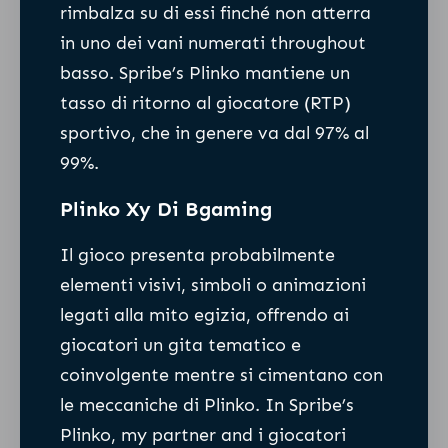
rimbalza su di essi finché non atterra
in uno dei vani numerati throughout
basso. Spribe’s Plinko mantiene un
tasso di ritorno al giocatore (RTP)
sportivo, che in genere va dal 97% al
99%.
Plinko Xy Di Bgaming
Il gioco presenta probabilmente
elementi visivi, simboli o animazioni
legati alla mito egizia, offrendo ai
giocatori un gita tematico e
coinvolgente mentre si cimentano con
le meccaniche di Plinko. In Spribe’s
Plinko, my partner and i giocatori