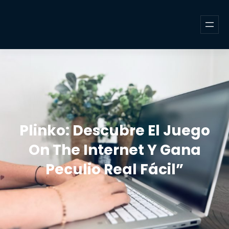
Skip
to
content
Plinko: Descubre El Juego
On The Internet Y Gana
Peculio Real Fácil”