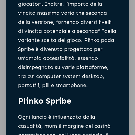
giocatori. Inoltre, l’importo della
vincita massima varia the seconda
della versione, fornendo diversi livelli
di vincita potenziale a seconda” “della
variante scelta del gioco. Plinko pada
Spribe è divenuto progettato per
un’ampia accessibilità, essendo
disimpegnato su varie piattaforme,
tra cui computer system desktop,
portatili, pill e smartphone.
Plinko Spribe
Ogni lancio è influenzato dalla
casualità, mum il margine del casinò
garantisce che, nel lungo periodo, il