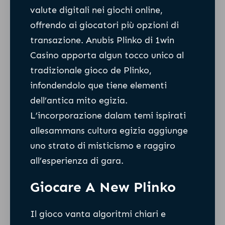
valute digitali nei giochi online,
offrendo ai giocatori più opzioni di
transazione. Anubis Plinko di 1win
Casino apporta algun tocco unico al
tradizionale gioco de Plinko,
infondendolo que tiene elementi
dell’antica mito egizia.
L’incorporazione dalam temi ispirati
allesammans cultura egizia aggiunge
uno strato di misticismo e raggiro
all’esperienza di gara.
Giocare A New Plinko
Il gioco vanta algoritmi chiari e