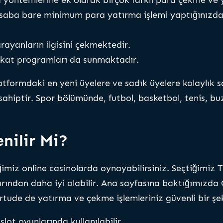
r hesaba bare minimum para yatırma işlemi yaptığınızda
rayanların ilgisini çekmektedir.
dakat programları da sunmaktadır.
formdaki en yeni üyelere ve sadık üyelere kolaylık sağ
sahiptir. Spor bölümünde, futbol, basketbol, tenis, bu
enilir Mi?
iğimiz online casinolarda oynayabilirsiniz. Seçtiğimiz
arından daha iyi olabilir. Ana sayfasına baktığımızda 
rtude de yatırma ve çekme işlemleriniz güvenli bir ş
ot oyunlarında kullanılabilir.