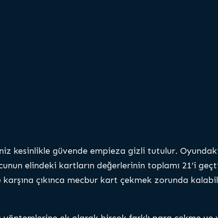
niz kesinlikle güvende empieza gizli tutulur. Oyundak
cunun elindeki kartların değerlerinin toplamı 21’i g
le karşına çıkınca mecbur kart çekmek zorunda kalabili
yöntemlerine ek olarak birçok farklı para çekme ve