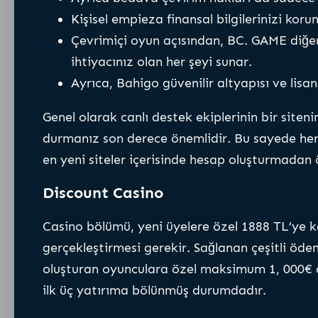
Kişisel empieza finansal bilgilerinizi kor
Çevrimiçi oyun açısından, BC. GAME diğerl
ihtiyacınız olan her şeyi sunar.
Ayrıca, Bahigo güvenilir altyapısı ve lisans
Genel olarak canlı destek ekiplerinin bir site
durmanız son derece önemlidir. Bu sayede her
en yeni siteler içerisinde hesap oluşturmada
Discount Casino
Casino bölümü, yeni üyelere özel 1888 TL’ye 
gerçekleştirmesi gerekir. Sağlanan çeşitli öde
oluşturan oyunculara özel maksimum 1, 000€ d
ilk üç yatırıma bölünmüş durumdadır.