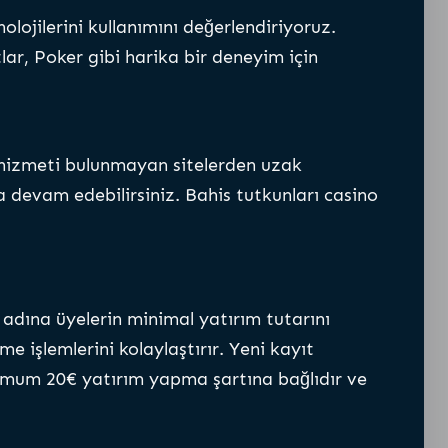
olojilerini kullanımını değerlendiriyoruz.
ar, Poker gibi harika bir deneyim için
ek hizmeti bulunmayan sitelerden uzak
devam edebilirsiniz. Bahis tutkunları casino
adına üyelerin minimal yatırım tutarını
 işlemlerini kolaylaştırır. Yeni kayıt
nimum 20€ yatırım yapma şartına bağlıdır ve