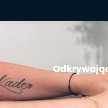
Skip
to
content
Odkrywając