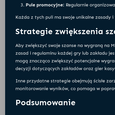
Pule promocyjne:
Regularnie organizowa
Każda z tych puli ma swoje unikalne zasady 
Strategie zwiększenia s
Aby zwiększyć swoje szanse na wygraną na Mo
zasad i regulaminu każdej gry lub zakładu je
mogą znacząco zwiększyć potencjalne wygran
decyzji dotyczących zakładów oraz gier ka
Inne przydatne strategie obejmują ścisłe za
monitorowanie wyników, co pomaga w popraw
Podsumowanie