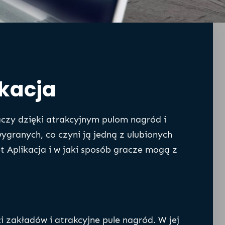
ikacja
czy dzięki atrakcyjnym pulom nagród i
granych, co czyni ją jedną z ulubionych
 Aplikacja i w jaki sposób gracze mogą z
 zakładów i atrakcyjne pule nagród. W jej