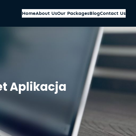
Home
About Us
Our Packages
Blog
Contact Us
t Aplikacja