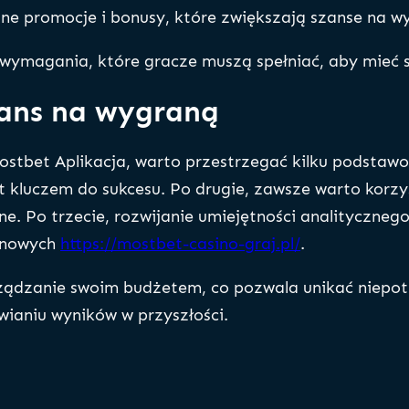
ne promocje i bonusy, które zwiększają szanse na w
i wymagania, które gracze muszą spełniać, aby mieć 
zans na wygraną
stbet Aplikacja, warto przestrzegać kilku podstawo
st kluczem do sukcesu. Po drugie, zawsze warto korz
e. Po trzecie, rozwijanie umiejętności analityczne
synowych
https://mostbet-casino-graj.pl/
.
rządzanie swoim budżetem, co pozwala unikać niepot
ianiu wyników w przyszłości.