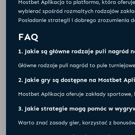
Mostbet Aplikacja to platforma, która oferu
wybierać spośród rozmaitych rodzajów zakład
Posiadanie strategii i dobrego zrozumienia do
FAQ
1. Jakie są główne rodzaje puli nagród 
Główne rodzaje puli nagród to pule turniejow
2. Jakie gry są dostępne na Mostbet Apl
Mostbet Aplikacja oferuje zakłady sportowe, 
3. Jakie strategie mogą pomóc w wygry
Warto znać zasady gier, korzystać z bonusów