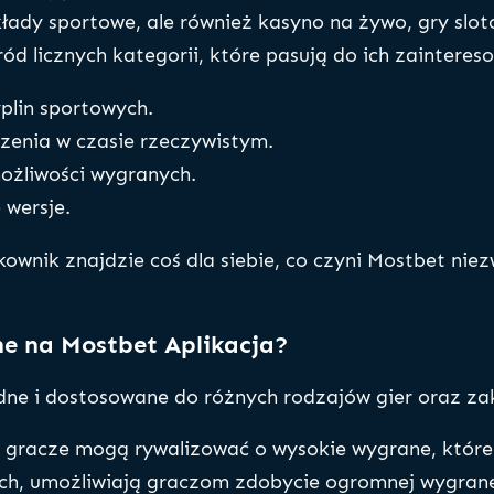
łady sportowe, ale również kasyno na żywo, gry sloto
d licznych kategorii, które pasują do ich zaintereso
plin sportowych.
zenia w czasie rzeczywistym.
ożliwości wygranych.
 wersje.
nik znajdzie coś dla siebie, co czyni Mostbet niezw
ne na Mostbet Aplikacja?
dne i dostosowane do różnych rodzajów gier oraz zak
gracze mogą rywalizować o wysokie wygrane, które cz
ch, umożliwiają graczom zdobycie ogromnej wygranej