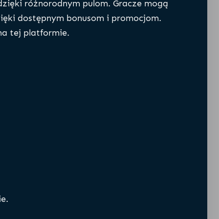
d dzięki różnorodnym pulom. Gracze mogą
dzięki dostępnym bonusom i promocjom.
a tej platformie.
e.