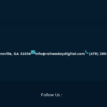
sville, GA 31036
info@raineedaydigital.com
(478) 280
Facebook
Follow Us :