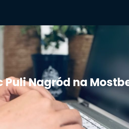
 Puli Nagród na Mostbe