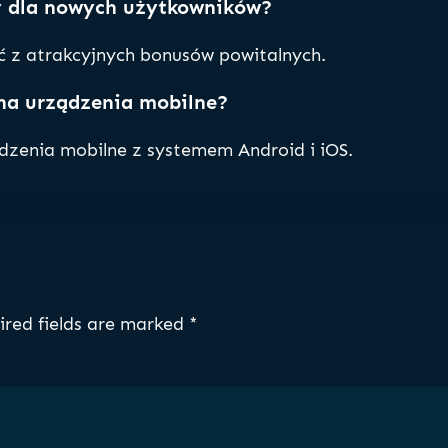
sy dla nowych użytkowników?
ć z atrakcyjnych bonusów powitalnych.
 na urządzenia mobilne?
ądzenia mobilne z systemem Android i iOS.
ired fields are marked
*