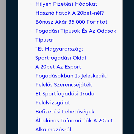
Milyen Fizetési Módokat
Használhatok A 20bet-nél?
Bónusz Akár 35 000 Forintot
Fogadási Típusok És Az Oddsok
Típusai
“Et Magyarország:
Sportfogadási Oldal
A 20bet Az Esport
Fogadásokban Is Jeleskedik!
Felelős Szerencsejáték
Et Sportfogadási Iroda
Felülvizsgálat
Befizetési Lehetőségek
Általános Információk A 20bet
Alkalmazásról