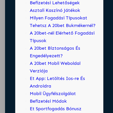
Befizetési Lehetőségek
Asztali Kaszinó Játékok
Milyen Fogadási Típusokat
Tehetsz A 20bet Bukmékernél?
A 20bet-nél Elérhető Fogadási
Típusok
A 20bet Biztonságos És
Engedélyezett?
A 20bet Mobil Weboldal
Verziója
Et App: Letöltés Ios-re És
Androidra
Mobil Ügyfélszolgálat
Befizetési Módok
Et Sportfogadás Bónusz