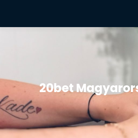
Skip
to
content
20bet Magyarors