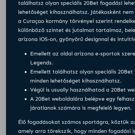
találhatsz olyan speciális 20Bet fogadási leh
lehetőséget kihasználhatsz. Játékosként nem 
a Curaçao kormány törvényei szerint rendelke
különböző szintet és jutalmat tartalmaz, bele
arizona iOS-on, gyönyörű designnal és intuit
Emellett az oldal arizona e-sportok szer
Legends.
Emellett találhatsz olyan speciális 20Be
minden lehetőséget kihasználhatsz.
Végül is usually használhatod a 20Bet we
A 20Bet weboldalára belépve egy felhasz
járatlanok számára is megfelelő legyen.
Élő fogadásokat számos sportágra, köztük az
amely arra törekszik, hogy minden fogadási i