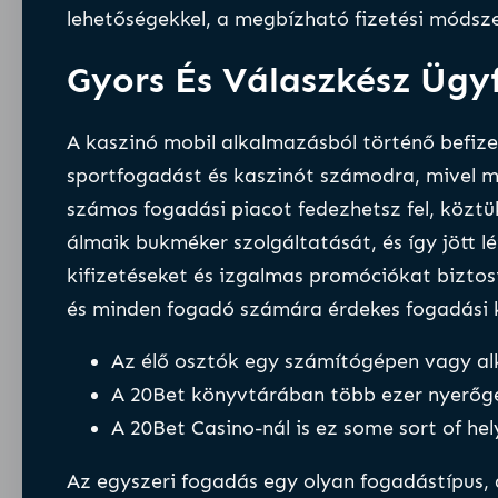
lehetőségekkel, a megbízható fizetési módsze
Gyors És Válaszkész Ügyf
A kaszinó mobil alkalmazásból történő befi
sportfogadást és kaszinót számodra, mivel m
számos fogadási piacot fedezhetsz fel, közt
álmaik bukméker szolgáltatását, és így jött l
kifizetéseket és izgalmas promóciókat biztos
és minden fogadó számára érdekes fogadási k
Az élő osztók egy számítógépen vagy alk
A 20Bet könyvtárában több ezer nyerőgép
A 20Bet Casino-nál is ez some sort of hel
Az egyszeri fogadás egy olyan fogadástípus,