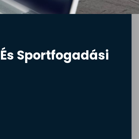
És Sportfogadási