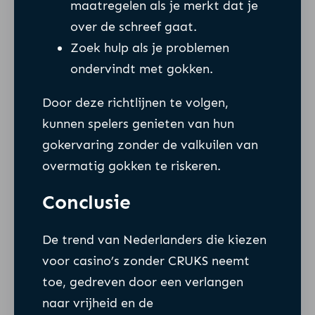
maatregelen als je merkt dat je
over de schreef gaat.
Zoek hulp als je problemen
ondervindt met gokken.
Door deze richtlijnen te volgen,
kunnen spelers genieten van hun
gokervaring zonder de valkuilen van
overmatig gokken te riskeren.
Conclusie
De trend van Nederlanders die kiezen
voor casino’s zonder CRUKS neemt
toe, gedreven door een verlangen
naar vrijheid en de