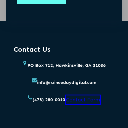
Contact Us
PO Box 712, Hawkinsville, GA 31036
info@raineedaydigital.com
Contact Form
(478) 280-0010