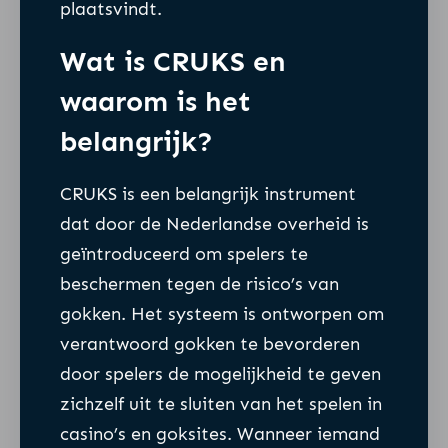
plaatsvindt.
Wat is CRUKS en
waarom is het
belangrijk?
CRUKS is een belangrijk instrument
dat door de Nederlandse overheid is
geïntroduceerd om spelers te
beschermen tegen de risico’s van
gokken. Het systeem is ontworpen om
verantwoord gokken te bevorderen
door spelers de mogelijkheid te geven
zichzelf uit te sluiten van het spelen in
casino’s en goksites. Wanneer iemand