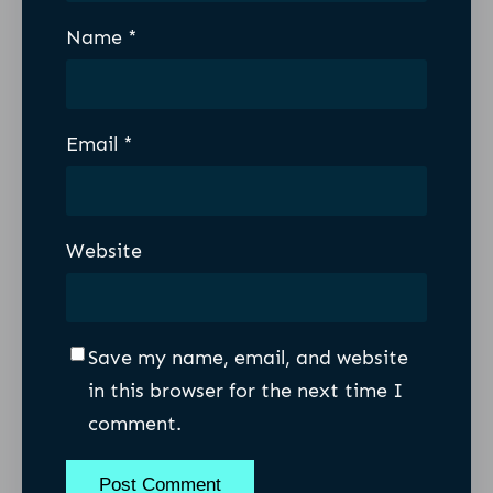
Name
*
Email
*
Website
Save my name, email, and website
in this browser for the next time I
comment.