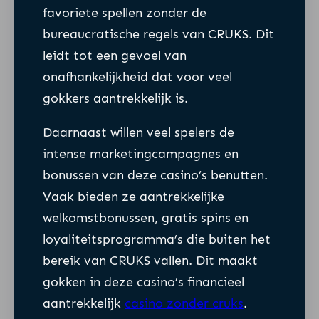
favoriete spellen zonder de
bureaucratische regels van CRUKS. Dit
leidt tot een gevoel van
onafhankelijkheid dat voor veel
gokkers aantrekkelijk is.
Daarnaast willen veel spelers de
intense marketingcampagnes en
bonussen van deze casino’s benutten.
Vaak bieden ze aantrekkelijke
welkomstbonussen, gratis spins en
loyaliteitsprogramma’s die buiten het
bereik van CRUKS vallen. Dit maakt
gokken in deze casino’s financieel
aantrekkelijk
casino zonder cruks
.