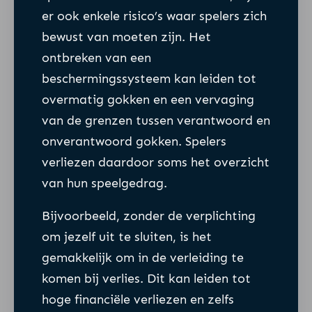
er ook enkele risico’s waar spelers zich
bewust van moeten zijn. Het
ontbreken van een
beschermingssysteem kan leiden tot
overmatig gokken en een vervaging
van de grenzen tussen verantwoord en
onverantwoord gokken. Spelers
verliezen daardoor soms het overzicht
van hun speelgedrag.
Bijvoorbeeld, zonder de verplichting
om jezelf uit te sluiten, is het
gemakkelijk om in de verleiding te
komen bij verlies. Dit kan leiden tot
hoge financiële verliezen en zelfs