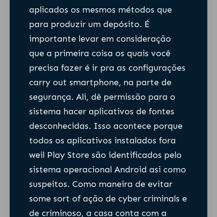
aplicados os mesmos métodos que
para produzir um depósito. É
importante levar em consideração
que a primeira coisa os quais você
precisa fazer é ir pra as configurações
carry out smartphone, na parte de
segurança. Ali, dê permissão para o
sistema hacer aplicativos de fontes
desconhecidas. Isso acontece porque
todos os aplicativos instalados fora
weil Play Store são identificados pelo
sistema operacional Android asi como
suspeitos. Como maneira de evitar
some sort of ação de cyber criminals e
de criminoso, a casa conta com a