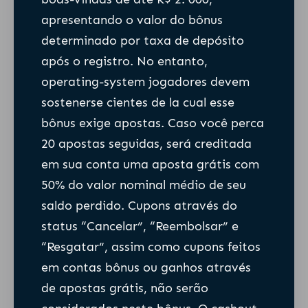
apresentando o valor do bônus
determinado por taxa de depósito
após o registro. No entanto,
operating-system jogadores devem
sostenerse cientes de la cual esse
bônus exige apostas. Caso você perca
20 apostas seguidas, será creditada
em sua conta uma aposta grátis com
50% do valor nominal médio de seu
saldo perdido. Cupons através do
status “Cancelar”, “Reembolsar” e
“Resgatar”, assim como cupons feitos
em contas bônus ou ganhos através
de apostas grátis, não serão