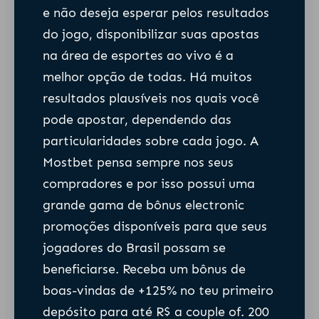
e não deseja esperar pelos resultados
do jogo, disponibilizar suas apostas
na área de esportes ao vivo é a
melhor opção de todas. Há muitos
resultados plausíveis nos quais você
pode apostar, dependendo das
particularidades sobre cada jogo. A
Mostbet pensa sempre nos seus
compradores e por isso possui uma
grande gama de bônus electronic
promoções disponíveis para que seus
jogadores do Brasil possam se
beneficiarse. Receba um bônus de
boas-vindas de +125% no teu primeiro
depósito para até R$ a couple of. 200