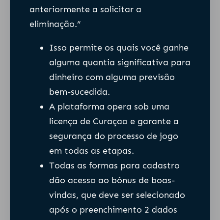
anteriormente a solicitar a
eliminação.”
Isso permite os quais você ganhe
alguma quantia significativa para
dinheiro com alguma previsão
bem-sucedida.
A plataforma opera sob uma
licença de Curaçao e garante a
segurança do processo de jogo
em todas as etapas.
Todas as formas para cadastro
dão acesso ao bônus de boas-
vindas, que deve ser selecionado
após o preenchimento 2 dados