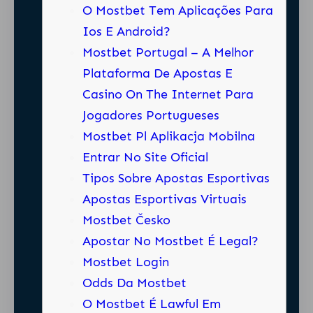
O Mostbet Tem Aplicações Para
Ios E Android?
Mostbet Portugal – A Melhor
Plataforma De Apostas E
Casino On The Internet Para
Jogadores Portugueses
Mostbet Pl Aplikacja Mobilna
Entrar No Site Oficial
Tipos Sobre Apostas Esportivas
Apostas Esportivas Virtuais
Mostbet Česko
Apostar No Mostbet É Legal?
Mostbet Login
Odds Da Mostbet
O Mostbet É Lawful Em