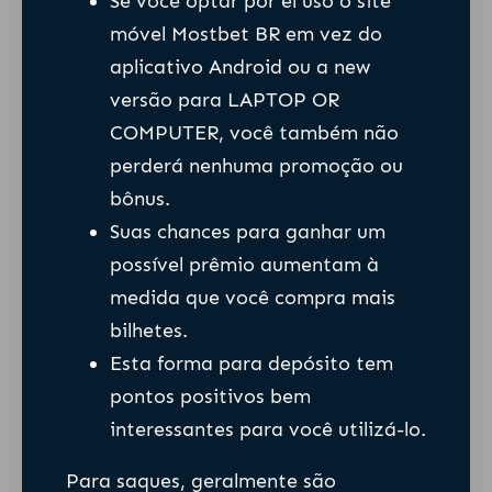
Se você optar por el uso o site
móvel Mostbet BR em vez do
aplicativo Android ou a new
versão para LAPTOP OR
COMPUTER, você também não
perderá nenhuma promoção ou
bônus.
Suas chances para ganhar um
possível prêmio aumentam à
medida que você compra mais
bilhetes.
Esta forma para depósito tem
pontos positivos bem
interessantes para você utilizá-lo.
Para saques, geralmente são