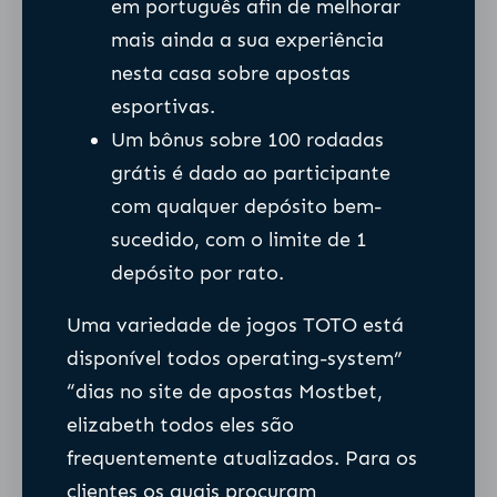
em português afin de melhorar
mais ainda a sua experiência
nesta casa sobre apostas
esportivas.
Um bônus sobre 100 rodadas
grátis é dado ao participante
com qualquer depósito bem-
sucedido, com o limite de 1
depósito por rato.
Uma variedade de jogos TOTO está
disponível todos operating-system”
“dias no site de apostas Mostbet,
elizabeth todos eles são
frequentemente atualizados. Para os
clientes os quais procuram