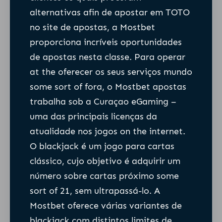
alternativas afin de apostar em TOTO
no site de apostas, a Mostbet
proporciona incríveis oportunidades
de apostas nesta classe. Para operar
at the oferecer os seus serviços mundo
some sort of fora, o Mostbet apostas
trabalha sob a Curaçao eGaming –
uma das principais licenças da
atualidade nos jogos on the internet.
O blackjack é um jogo para cartas
clássico, cujo objetivo é adquirir um
número sobre cartas próximo some
sort of 21, sem ultrapassá-lo. A
Mostbet oferece várias variantes de
blackjack com distintos limites de