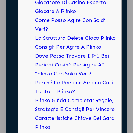
Giocatore Di Casinò Esperto
Giocare A Plinko
Come Posso Agire Con Soldi
Veri?
La Struttura Delete Gioco Plinko
Consigli Per Agire A Plinko
Dove Posso Trovare I Più Bei
Periodi Casinò Per Agire A”
“plinko Con Soldi Veri?
Perché Le Persone Amano Così
Tanto Il Plinko?
Plinko Guida Completa: Regole,
Strategie E Consigli Per Vincere
Caratteristiche Chiave Del Gara
Plinko