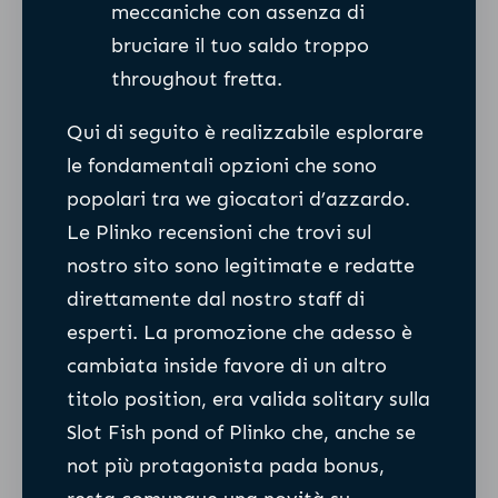
meccaniche con assenza di
bruciare il tuo saldo troppo
throughout fretta.
Qui di seguito è realizzabile esplorare
le fondamentali opzioni che sono
popolari tra we giocatori d’azzardo.
Le Plinko recensioni che trovi sul
nostro sito sono legitimate e redatte
direttamente dal nostro staff di
esperti. La promozione che adesso è
cambiata inside favore di un altro
titolo position, era valida solitary sulla
Slot Fish pond of Plinko che, anche se
not più protagonista pada bonus,