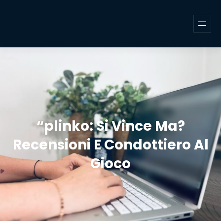
Skip
to
content
“plinko: Si Vince Ma?
Recensioni E Condottiero Al
Gioco