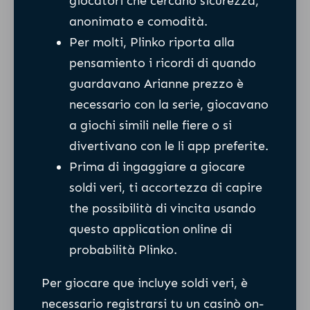
giocatori che cercano sicurezza,
anonimato e comodità.
Per molti, Plinko riporta alla
pensamiento i ricordi di quando
guardavano Arianne prezzo è
necessario con la serie, giocavano
a giochi simili nelle fiere o si
divertivano con le li app preferite.
Prima di ingaggiare a giocare
soldi veri, ti accortezza di capire
the possibilità di vincita usando
questo application online di
probabilità Plinko.
Per giocare que incluye soldi veri, è
necessario registrarsi tu un casinò on-