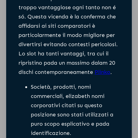
troppo vantaggiose ogni tanto non é
só. Questa vicenda è la conferma che
affidarsi ai siti comparatori è
particolarmente il modo migliore per
divertirsi evitando contesti pericolosi.
Lo slot ha tanti vantaggi, tra cui il
ripristino pada un massimo dalam 20
dischi contemporaneamente
Plinko
.
Società, prodotti, nomi
commerciali, elizabeth nomi
corporativi citati su questo
posizione sono stati utilizzati a
puro scopo esplicativo e pada
identificazione.