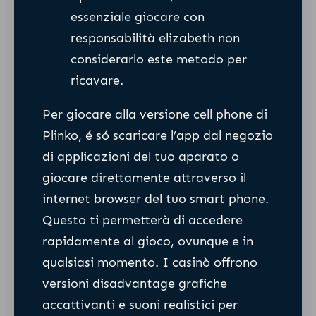
essenziale giocare con
responsabilità elizabeth non
considerarlo este metodo per
ricavare.
Per giocare alla versione cell phone di
Plinko, é só scaricare l’app dal negozio
di applicazioni del tuo aparato o
giocare direttamente attraverso il
internet browser del tuo smart phone.
Questo ti permetterà di accedere
rapidamente al gioco, ovunque e in
qualsiasi momento. I casinò offrono
versioni disadvantage grafiche
accattivanti e suoni realistici per