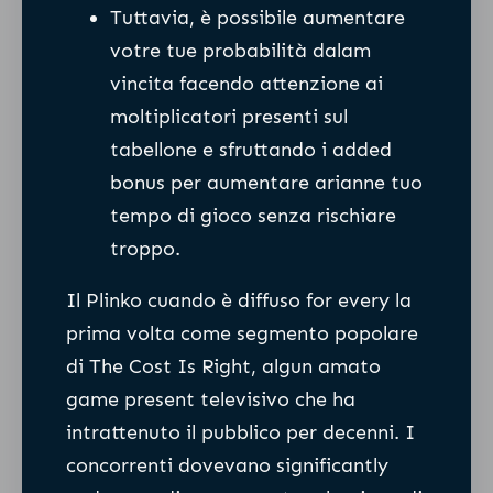
Tuttavia, è possibile aumentare
votre tue probabilità dalam
vincita facendo attenzione ai
moltiplicatori presenti sul
tabellone e sfruttando i added
bonus per aumentare arianne tuo
tempo di gioco senza rischiare
troppo.
Il Plinko cuando è diffuso for every la
prima volta come segmento popolare
di The Cost Is Right, algun amato
game present televisivo che ha
intrattenuto il pubblico per decenni. I
concorrenti dovevano significantly