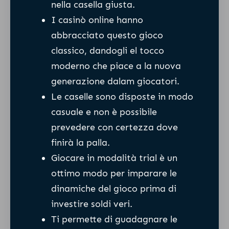
nella casella giusta.
I casinò online hanno
abbracciato questo gioco
classico, dandogli el tocco
moderno che piace a la nuova
generazione dalam giocatori.
Le caselle sono disposte in modo
casuale e non è possibile
prevedere con certezza dove
finirà la palla.
Giocare in modalità trial è un
ottimo modo per imparare le
dinamiche del gioco prima di
investire soldi veri.
Ti permette di guadagnare le