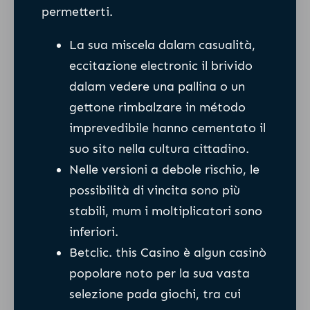
permetterti.
La sua miscela dalam casualità,
eccitazione electronic il brivido
dalam vedere una pallina o un
gettone rimbalzare in método
imprevedibile hanno cementato il
suo sito nella cultura cittadino.
Nelle versioni a debole rischio, le
possibilità di vincita sono più
stabili, mum i moltiplicatori sono
inferiori.
Betclic. this Casino è algun casinò
popolare noto per la sua vasta
selezione pada giochi, tra cui