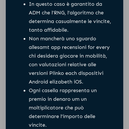
In questo caso è garantito da
ADM che l’RNG, l’algoritmo che
determina casualmente le vincite,
tanto affidabile.
Non mancherà uno sguardo
allesamt app recensioni for every
chi desidera giocare in mobilità,
con valutazioni relative alle
versioni Plinko each dispositivi
Android elizabeth iOS.
Ogni casella rappresenta un
premio in denaro um un
moltiplicatore che può
determinare l’importo delle
vincite.