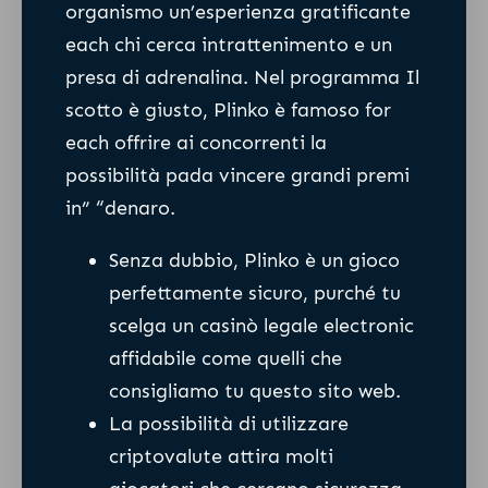
organismo un’esperienza gratificante
each chi cerca intrattenimento e un
presa di adrenalina. Nel programma Il
scotto è giusto, Plinko è famoso for
each offrire ai concorrenti la
possibilità pada vincere grandi premi
in” “denaro.
Senza dubbio, Plinko è un gioco
perfettamente sicuro, purché tu
scelga un casinò legale electronic
affidabile come quelli che
consigliamo tu questo sito web.
La possibilità di utilizzare
criptovalute attira molti