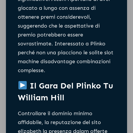
giocato a lungo con assenza di
ottenere premi considerevoli,
suggerendo che le aspettative di
premio potrebbero essere
sovrastimate. Interessato a Plinko
perché non una piacciono le solite slot
machine disadvantage combinazioni
complesse.
Il Gara Del Plinko Tu
William Hill
Controllare il dominio minimo
affidabile, la reputazione del sito
elizabeth la presenza dalam offerte