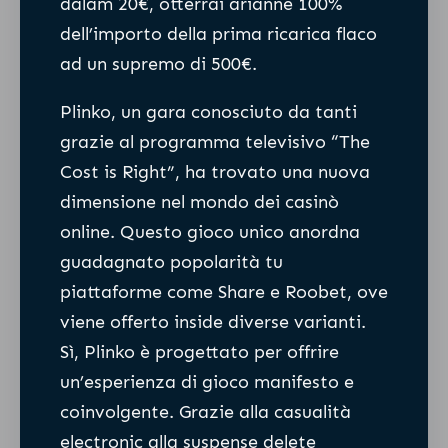
dalam 20€, otterrai arianne 100%
dell’importo della prima ricarica flaco
ad un supremo di 500€.
Plinko, un gara conosciuto da tanti
grazie al programma televisivo “The
Cost is Right”, ha trovato una nuova
dimensione nel mondo dei casinò
online. Questo gioco unico anordna
guadagnato popolarità tu
piattaforme come Share e Roobet, ove
viene offerto inside diverse varianti.
Sì, Plinko è progettato per offrire
un’esperienza di gioco manifesto e
coinvolgente. Grazie alla casualità
electronic alla suspense delete