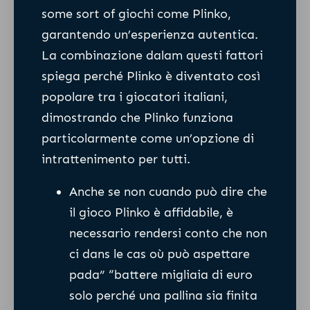
some sort of giochi come Plinko,
garantendo un’esperienza autentica.
La combinazione dalam questi fattori
spiega perché Plinko è diventato così
popolare tra i giocatori italiani,
dimostrando che Plinko funziona
particolarmente come un’opzione di
intrattenimento per tutti.
Anche se non cuando può dire che
il gioco Plinko è affidabile, è
necessario rendersi conto che non
ci dans le cas où può aspettare
pada” “battere migliaia di euro
solo perché una pallina sia finita