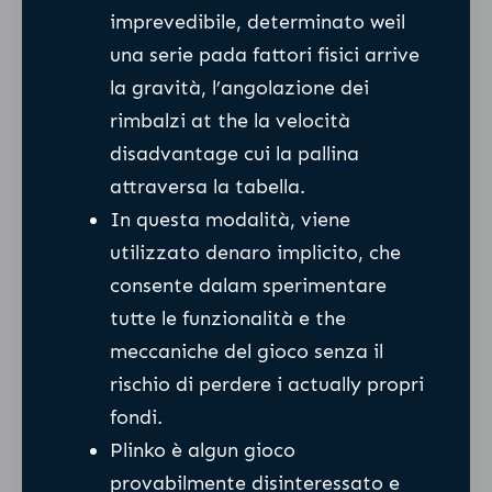
imprevedibile, determinato weil
una serie pada fattori fisici arrive
la gravità, l’angolazione dei
rimbalzi at the la velocità
disadvantage cui la pallina
attraversa la tabella.
In questa modalità, viene
utilizzato denaro implicito, che
consente dalam sperimentare
tutte le funzionalità e the
meccaniche del gioco senza il
rischio di perdere i actually propri
fondi.
Plinko è algun gioco
provabilmente disinteressato e