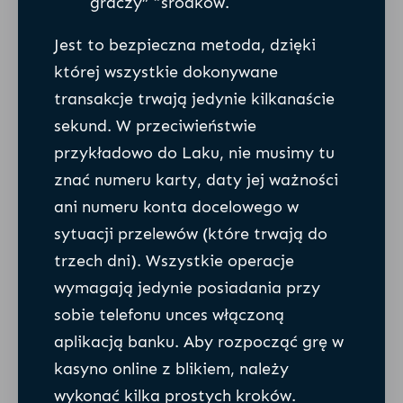
graczy” “środków.
Jest to bezpieczna metoda, dzięki
której wszystkie dokonywane
transakcje trwają jedynie kilkanaście
sekund. W przeciwieństwie
przykładowo do Laku, nie musimy tu
znać numeru karty, daty jej ważności
ani numeru konta docelowego w
sytuacji przelewów (które trwają do
trzech dni). Wszystkie operacje
wymagają jedynie posiadania przy
sobie telefonu unces włączoną
aplikacją banku. Aby rozpocząć grę w
kasyno online z blikiem, należy
wykonać kilka prostych kroków.