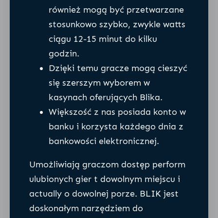
również mogą być przetwarzane
stosunkowo szybko, zwykle watts
ciągu 12-15 minut do kilku
godzin.
Dzięki temu gracze mogą cieszyć
się szerszym wyborem w
kasynach oferujących Blika.
Większość z nas posiada konto w
banku i korzysta każdego dnia z
bankowości elektronicznej.
Umożliwiają graczom dostęp perform
ulubionych gier t dowolnym miejscu i
actually o dowolnej porze. BLIK jest
doskonałym narzędziem do