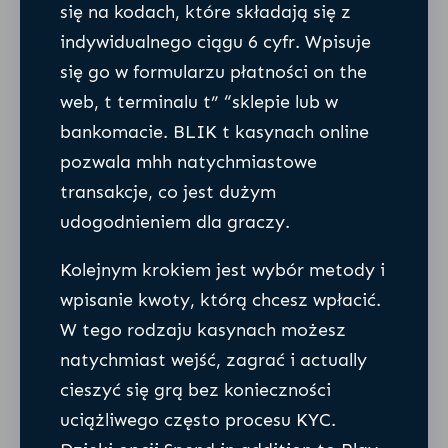
się na kodach, które składają się z
indywidualnego ciągu 6 cyfr. Wpisuje
się go w formularzu płatności on the
web, t terminalu t” “sklepie lub w
bankomacie. BLIK t kasynach online
pozwala mhh natychmiastowe
transakcje, co jest dużym
udogodnieniem dla graczy.
Kolejnym krokiem jest wybór metody i
wpisanie kwoty, którą chcesz wpłacić.
W tego rodzaju kasynach możesz
natychmiast wejść, zagrać i actually
cieszyć się grą bez konieczności
uciążliwego często procesu KYC.