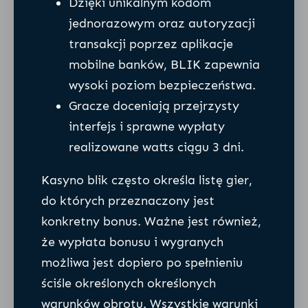
Dzięki unikalnym kodom
jednorazowym oraz autoryzacji
transakcji poprzez aplikacje
mobilne banków, BLIK zapewnia
wysoki poziom bezpieczeństwa.
Gracze doceniają przejrzysty
interfejs i sprawne wypłaty
realizowane watts ciągu 3 dni.
Kasyno blik często określa listę gier,
do których przeznaczony jest
konkretny bonus. Ważne jest również,
że wypłata bonusu i wygranych
możliwa jest dopiero po spełnieniu
ściśle określonych określonych
warunków obrotu. Wszystkie warunki