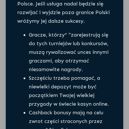
Polsce. Jeśli usługa nadal będzie się
rozwijać i wyjdzie poza granice Polski
wróżymy jej dalsze sukcesy.
Gracze, którzy” “zarejestrują się
do tych turniejów lub konkursów,
muszą rywalizować unces innymi
graczami, aby otrzymać
niesamowite nagrody.
Szczęściu trzeba pomagać, a
niewielki depozyt może być
początkiem Twojej wielkiej
przygody w świecie kasyn online.
Cashback bonusy mają na celu
zwrot części straconych przez