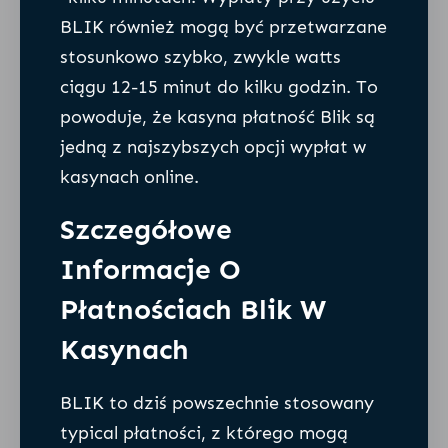
BLIK również mogą być przetwarzane
stosunkowo szybko, zwykle watts
ciągu 12-15 minut do kilku godzin. To
powoduje, że kasyna płatność Blik są
jedną z najszybszych opcji wypłat w
kasynach online.
Szczegółowe
Informacje O
Płatnościach Blik W
Kasynach
BLIK to dziś powszechnie stosowany
typical płatności, z którego mogą