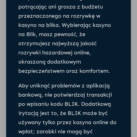
potrącając ani grosza z budżetu
przeznaczonego na rozrywkę w
kasyno na blika. Wybierając kasyno
na Blik, masz pewność, że
otrzymujesz najwyższą jakość
rozrywki hazardowej online,
okraszoną dodatkowym
bezpieczeństwem oraz komfortem.
Aby uniknąć problemów z aplikacją
bankową, nie potwierdzaj transakcji
po wpisaniu kodu BLIK. Dodatkową
irytacją jest to, że BLIK może być
używany tylko przez kasyna online do
wpłat; zarobki nie mogą być