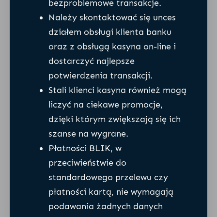
bezproblemowe transakcje.
Należy skontaktować się unces
działem obsługi klienta banku
oraz z obsługą kasyna on-line i
dostarczyć najlepsze
potwierdzenia transakcji.
Stali klienci kasyna również mogą
liczyć na ciekawe promocje,
dzięki którym zwiększają się ich
szanse na wygrane.
Płatności BLIK, w
przeciwieństwie do
standardowego przelewu czy
płatności kartą, nie wymagają
podawania żadnych danych