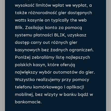
wysokość limitów wpłat we wypłat, a
także różnorodność gier dostępnych
watts kasynie on typically the web
Blik. Zasilając konto za pomocą
systemu płatności BLIK, uzyskasz
dostęp carry out różnych gier
kasynowych bez żadnych ograniczeń.
Poniżej zebraliśmy listę najlepszych
polskich kasyn, które oferują
największy wybór automatów do gier.
Wszystko realizujemy przy pomocy
telefonu komórkowego i aplikacji
mobilnej, bez wizyty w banku bądź w
bankomacie.