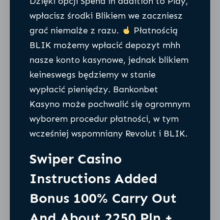
Dzięki opcji Spend in addition to Play,
wpłacisz środki Blikiem we zaczniesz
grać niemalże z razu.
Płatnością
BLIK możemy wpłacić depozyt mhh
nasze konto kasynowe, jednak blikiem
keineswegs będziemy w stanie
wypłacić pieniędzy. Bankonbet
Kasyno może pochwalić się ogromnym
wyborem procedur płatności, w tym
wcześniej wspomniany Revolut i BLIK.
Swiper Casino
Instructions Added
Bonus 100% Carry Out
And About 2250 Pln +