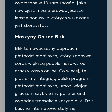
wypłacane w 10 sam sposób. Jako
nowicjusz musi oferować jeszcze
lepsze bonusy, z których wskazane
jest skorzystać.
Maszyny Online Blik
Blik to nowoczesny approach
płatności mobilnych, który zdobywa
coraz większą popularność wśród
graczy kasyn online. Co więcej, te
platformy integrują polski program
płatności mobilnych, umożliwiając
graczom szybkie my partner and i
wygodne transakcje kasyno blik. Dziś
kasyna internetowe stały się