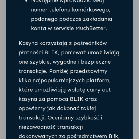
Następnie wprowadzić swój
numer telefonu komórkowego,
podanego podczas zakładania
konta w serwisie MuchBetter.
Kasyna korzystają z pośredników
płatności BLIK, ponieważ umożliwiają
one szybkie, wygodne i bezpieczne
transakcje. Poniżej przedstawimy
kilka najpopularniejszych platform,
które umożliwiają wpłatę carry out
kasyna za pomocą BLIK oraz
opowiemy jak dokonać takiej
transakcji. Oceniamy szybkość i
niezawodność transakcji
dokonywanych za pośrednictwem Blik,