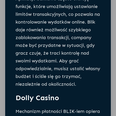
funkcje, które umożliwiają ustawianie
limitów transakcyjnych, co pozwala na
kontrolowanie wydatków online. Blik
daje również możliwość szybkiego
zablokowania transakcji, company
może być przydatne w sytuacji, gdy
gracz czuje, że traci kontrolę nad
swoimi wydatkami. Aby grać
odpowiedzialnie, musisz ustalić własny
budżet i ściśle się go trzymać,
niezależnie od okoliczności.
Dolly Casino
Mechanizm płatności BLIK-iem opiera