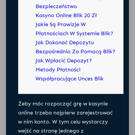
Bezpieczeństwo
Kasyno Online Blik 20 Zł
Jakie Są Prowizje W
Płatnościach W Systemie Blik?
Jak Dokonać Depozytu
Bezpośrednio Za Pomocą Blik?
Jak Wpłacić Depozyt?
Metody Płatności
Współpracujące Unces Blik
Żeby móc rozpocząć grę w kasynie
online trzeba najpierw zarejestrować
w nim konto. W tym celu wystarczy
wejść na stronę jednego z