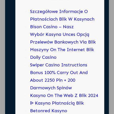
Szczegółowe Informacje O
Płatnościach Blik W Kasynach
Bison Casino – Nasz
Wybór Kasyna Unces Opcją
Przelewów Bankowych Via Blik
Maszyny On The Internet Blik
Dolly Casino
Swiper Casino Instructions
Bonus 100% Carry Out And
About 2250 Pln + 200
Darmowych Spinów
Kasyno On The Web Z Blik 2024
ᐉ Kasyno Płatnością Blik
Betonred Kasyno